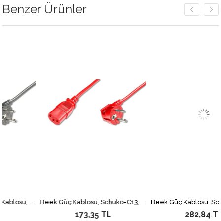
Benzer Ürünler
Beek Schuko-C13 Güç Kablosu, 1.8 metre, H05VV-F 3*0.75mm2, siyah renk&lt;br&gt; Beek Schuko-C13 Power Cable 1.8M, H05VV-F 3*0.75mm2, black
Beek Güç Kablosu, Schuko-C13, 1,8 metre,10A 250V, kırmızı renk, H05W F0.75x3 04+82
173,35 TL
282,84 TL