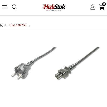
0
Güç Kablosu, Schuko Erkek - C5 Dişi, 1.8 metre, H05VV-F3G 0.75qmm, 250V/10A, siyah renk