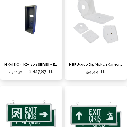
HIKVISION KD9203 SERİSİ METAL KAPI İSTASYONU YAĞMUR KORUYUCU
HBF J5000 Dış Mekan Kamera Montaj Kutusu Kare Buat ve Taban
1.827,87 TL
54,44 TL
2.326,38 TL