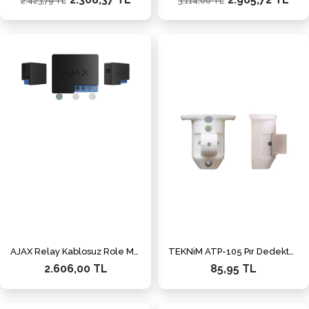
2.423,79 TL
3.114,00 TL
AJAX Relay Kablosuz Role Modülü Siyah
TEKNiM ATP-105 Pır Dedektör Ayağı
2.606,00 TL
85,95 TL