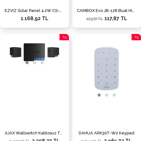
EZVIZ Solar Panel 4.2W CS-CMT-D
CAMBOX Evo JB-128 Buat High Quality Junction Box Wht
1.168,92 TL
117,87 TL
123,77 TL
%5
%5
İndirim
İndiri
%5İndirim
%5İnd
AJAX Wallswitch Kablosuz Tetik
DAHUA ARK30T-W2 Keypad
2.308,37 TL
2.965,72 TL