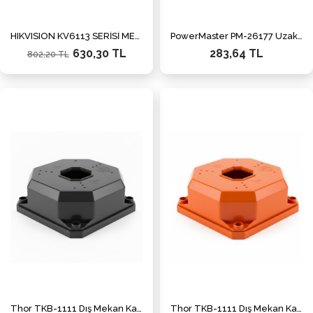
HIKVISION KV6113 SERİSİ METAL 45 DERECE AÇI APARATI
PowerMaster PM-26177 Uzaktan Kumandalı Bisiklet Alarm Kilidi
630,30 TL
283,64 TL
802,20 TL
Thor TKB-1111 Dış Mekan Kamera Montaj Kutusu (Antrasit Buat + Taban)
Thor TKB-1111 Dış Mekan Kamera Montaj Kutusu (Turuncu Buat + Taban)