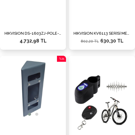
HIKVISION DS-1603ZJ-POLE-P DİKEY DİREK L APARAT
HIKVISION KV6113 SERİSİ METAL KAPI İSTASYONU YAĞMUR KORUYUCU
4.732,98 TL
630,30 TL
802,20 TL
%21
İndirim
%21İndirim