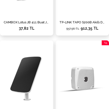
CAMBOX Lotus JB 411 Buat Junction Box Beyaz
TP-LINK TAPO S200B Akıllı Düğme
37,82 TL
912,35 TL
957,96 TL
%5
İndiri
%5İnd