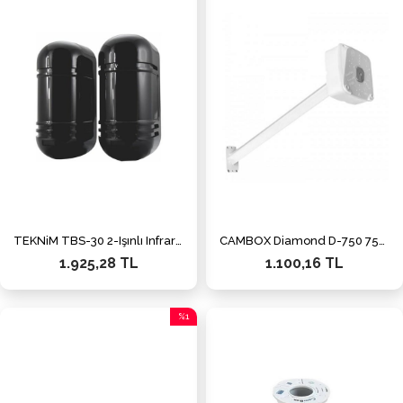
TEKNiM TBS-30 2-Işınlı Infrared Bariyer
CAMBOX Diamond D-750 75cm Metal Beyaz
1.925,28 TL
1.100,16 TL
%1
İndirim
%1İndirim