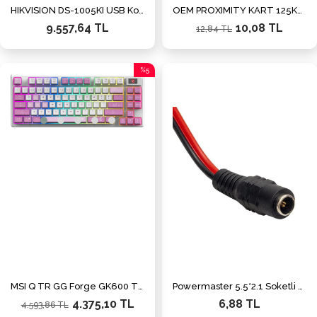
HIKVISION DS-1005KI USB Kontrol Klavyesi Keyboard
OEM PROXIMITY KART 125KHZ
9.557,64 TL
10,08 TL
12,84 TL
%5
İndirim
%5İndirim
MSI Q TR GG Forge GK600 TKL Violet Switch Mekanik Beyaz/Mor Oyuncu Klavyesi
Powermaster 5.5*2.1 Soketli 20 Cm Dişi Adaptör Kablosu
4.375,10 TL
6,88 TL
4.593,86 TL