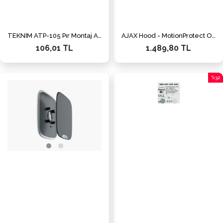
TEKNİM ATP-105 Pır Montaj Ayağı
AJAX Hood - MotionProtect Outdoor Şapka
106,01 TL
1.489,80 TL
%32
İndiri
%32İn