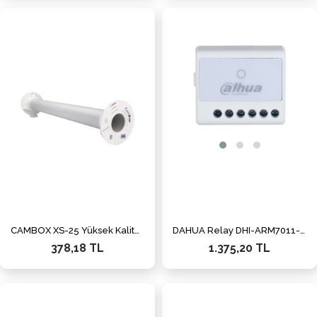
CAMBOX XS-25 Yüksek Kaliteli Uzatıcı PLA-Extender-Beyaz
DAHUA Relay DHI-ARM7011-W2(868) Kablosuz Role Modülü
378,18 TL
1.375,20 TL