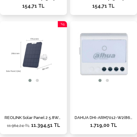
154,71 TL
154,71 TL
%5
İndirim
%5İndirim
REOLINK Solar Panel 2 5.8Watt Beyaz
DAHUA DHI-ARM7012-W2(868) KABLOSUZ Relay Modülü
11.394,51 TL
1.719,00 TL
11.964,24 TL