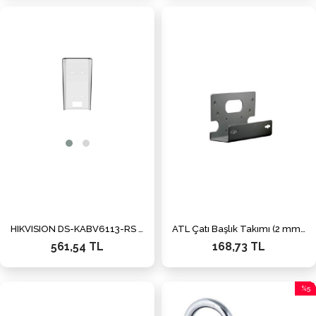
HIKVISION DS-KABV6113-RS KV6103/6113 SERİSİ KAPI İSTASYONU YAĞMUR KORUYUCU
ATL Çatı Başlık Takımı (2 mm Paslanmaz Sacdan Üretilmiştir)
561,54 TL
168,73 TL
%5
İndiri