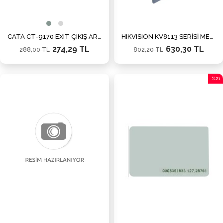
CATA CT-9170 EXIT ÇIKIŞ ARMATÜRÜ
HIKVISION KV8113 SERİSİ METAL 45 DERECE AÇI APARATI
274,29 TL
630,30 TL
288,00 TL
802,20 TL
%21
İndiri
%21İn