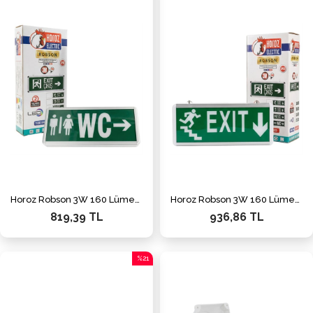
Horoz Robson 3W 160 Lümen Şarjlı WC Sağ Tuvalet Yön Levhası (2'li Paket)
Horoz Robson 3W 160 Lümen Şarjlı Acil Merdiven Aşağı Çıkış Exit Levhası (2'li Paket)
819,39 TL
936,86 TL
%21
İndirim
%21İndirim