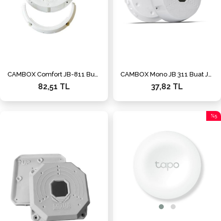
CAMBOX Comfort JB-811 Buat Junction Box Beyaz
CAMBOX Mono JB 311 Buat Junction Box Beyaz
82,51 TL
37,82 TL
%5
İndiri
%5İnd