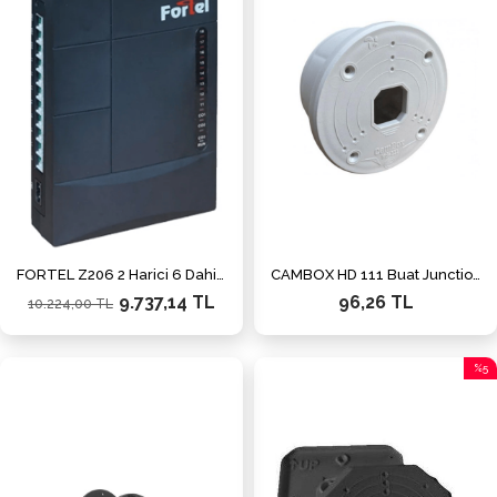
FORTEL Z206 2 Harici 6 Dahili Hatlı 20 Sn Robot Telefon Santrali
CAMBOX HD 111 Buat Junction Box Beyaz
9.737,14 TL
96,26 TL
10.224,00 TL
%5
İndiri
%5İnd