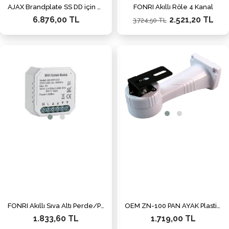
AJAX Brandplate SS DD için marka plakası SİYAH
FONRI Akıllı Röle 4 Kanal
6.876,00 TL
2.521,20 TL
3.724,50 TL
FONRI Akıllı Sıva Altı Perde/Panjur Anahtarı
OEM ZN-100 PAN AYAK Plastik Hareketli Kamera Ayağı
1.833,60 TL
1.719,00 TL