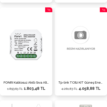
%5
%5
İndirim
İndiri
%5İndirim
%5İnd
FONRI Kablosuz Akıllı Sıva Altı Perde/Panjur Anahtarı
Tp-link TC82 KIT Güneş Enerjili Güvenlik Kamerası Kiti
1.803,48 TL
4.058,88 TL
1.893,65 TL
4.261,83 TL