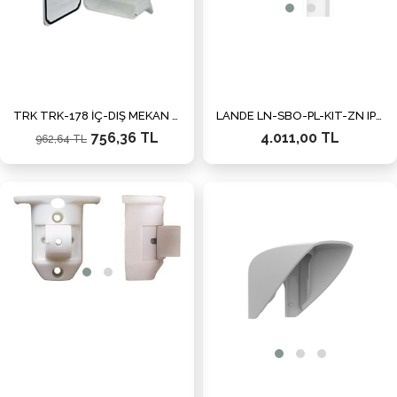
TRK TRK-178 İÇ-DIŞ MEKAN SAHA PANOSU
LANDE LN-SBO-PL-KIT-ZN IP 55 Direk Montaj Kiti
756,36 TL
4.011,00 TL
962,64 TL