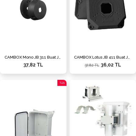
CAMBOX Mono JB 311 Buat Junction Box Siyah
CAMBOX Lotus JB 411 Buat Junction Box Siyah
37,82 TL
36,02 TL
37,82 TL
%21
İndirim
%21İndirim