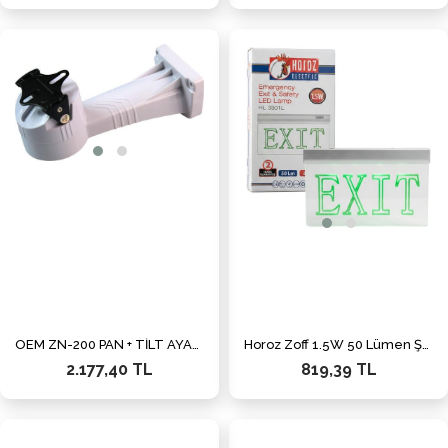
OEM ZN-200 PAN + TİLT AYAK Plastik Hareketli Kamera Ayağı Beyaz
Horoz Zoff 1.5W 50 Lümen Şarjlı Camlı Acil Çıkış (Exit) Levhası
2.177,40 TL
819,39 TL