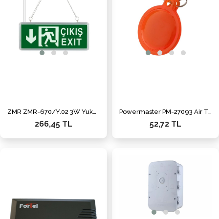
ZMR ZMR-670/Y.02 3W Yukarı-Aşağı Yön Acil Çıkış Yönlendirme Tabelası - Lambası (38X30X36Mm)
Powermaster PM-27093 Air Tag Takip Cihazı Koruma Kılıfı
266,45 TL
52,72 TL