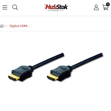
0
Digitus HDMI High Speed with Ethernet Bağlantı Kablosu (HDMI 1.4), 2160p, 4K Ultra HD, 3D, HDMI Tip A Erkek - HDMI Tip A Erkek, 5 metre, CU, AWG28, 3x zırhlı, altın kaplama, siyah renk<br>Digitus HDMI High Speed Connection Cable, 4K/Ultra HD and 3D