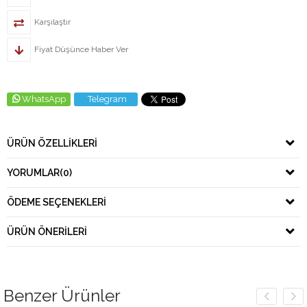
Karşılaştır
Fiyat Düşünce Haber Ver
WhatsApp
Telegram
ÜRÜN ÖZELLIKLERI
YORUMLAR
(0)
ÖDEME SEÇENEKLERI
ÜRÜN ÖNERILERI
Benzer Ürünler