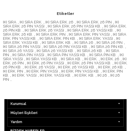
Etiketler
IKI SIRA
,
IKI SIRA ERK.
,
IKI SIRA ERK. 26
,
IKI SIRA ERK. 26 PIN
,
IKI
SIRA ERK. 26 PIN YASSI
,
IKI SIRA ERK. 26 PIN YASSI KB.
,
IKI SIRA ERK.
26 PIN KB.
,
IKI SIRA ERK. 26 YASSI
,
IKI SIRA ERK. 26 YASSI KB.
,
IKI
SIRA ERK. 26 KB.
,
IKI SIRA ERK. PIN
,
IKI SIRA ERK. PIN YASSI
,
IKI SIRA
ERK. PIN YASSI KB.
,
IKI SIRA ERK. PIN KB.
,
IKI SIRA ERK. YASSI
,
IKI
SIRA ERK. YASSI KB.
,
IKI SIRA ERK. KB.
,
IKI SIRA 26
,
IKI SIRA 26 PIN
,
IKI SIRA 26 PIN YASSI
,
IKI SIRA 26 PIN YASSI KB.
,
IKI SIRA 26 PIN KB.
,
IKI SIRA 26 YASSI
,
IKI SIRA 26 YASSI KB.
,
IKI SIRA 26 KB.
,
IKI SIRA
PIN
,
IKI SIRA PIN YASSI
,
IKI SIRA PIN YASSI KB.
,
IKI SIRA PIN KB.
,
IKI
SIRA YASSI
,
IKI SIRA YASSI KB.
,
IKI SIRA KB.
,
IKI ERK.
,
IKI ERK. 26
,
IKI
ERK. 26 PIN
,
IKI ERK. 26 PIN YASSI
,
IKI ERK. 26 PIN YASSI KB.
,
IKI ERK.
26 PIN KB.
,
IKI ERK. 26 YASSI
,
IKI ERK. 26 YASSI KB.
,
IKI ERK. 26 KB.
,
IKI ERK. PIN
,
IKI ERK. PIN YASSI
,
IKI ERK. PIN YASSI KB.
,
IKI ERK. PIN
KB.
,
IKI ERK. YASSI
,
IKI ERK. YASSI KB.
,
IKI ERK. KB.
,
IKI 26
,
IKI 26
PIN
,
Kurumsal
Müşteri İlişkileri
Yardım
BIZDEN HABERLER