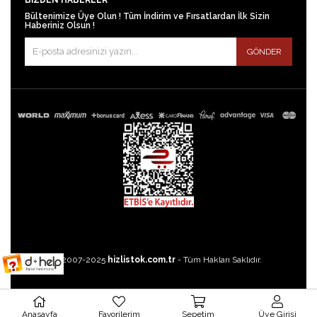
Bültenimize Üye Olun ! Tüm İndirim ve Fırsatlardan İlk Sizin
Haberiniz Olsun !
GÖNDER
©2007-2025
hizlistok.com.tr
- Tüm Hakları Saklıdır.
Anasayfa
Favorilerim
Sepetim
Üye Girişi