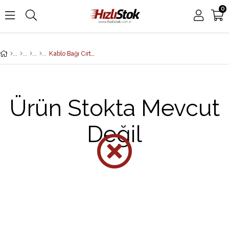
0
Kablo Bağı Cırt Cırtlı, 13 x 150 mm, Paket İçeriği: 100 adet, siyah renk