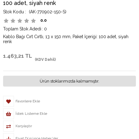
100 adet, siyah renk
(AK-770902-150-S)
0.0
Toplam Stok Adedi
:
0
Kablo Bağı Cırt Cırtlı, 13 x 150 mm, Paket İçeriği: 100 adet, siyah
renk
1.463,21 TL
(KDV Dahil)
Ürün stoklarımızda kalmamıştır.
Favorilere Ekle
İstek Listeme Ekle
Karşılaştır
Fiyat Düşünce Haber Ver