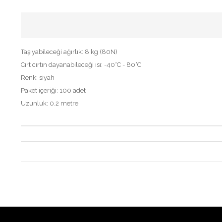
Taşıyabileceği ağırlık: 8 kg (80N)
Cırt cırtın dayanabileceği ısı: -40°C - 80°C
Renk: siyah
Paket içeriği: 100 adet
Uzunluk: 0.2 metre