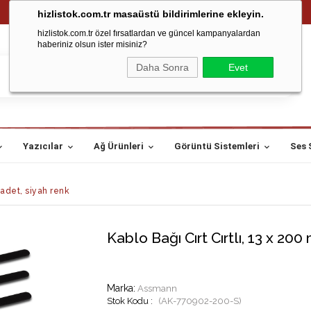
hizlistok.com.tr masaüstü bildirimlerine ekleyin.
hizlistok.com.tr özel fırsatlardan ve güncel kampanyalardan
haberiniz olsun ister misiniz?
Daha Sonra
Evet
Yazıcılar
Ağ Ürünleri
Görüntü Sistemleri
Ses 
 adet, siyah renk
Kablo Bağı Cırt Cırtlı, 13 x 200
Marka
:
Assmann
(AK-770902-200-S)