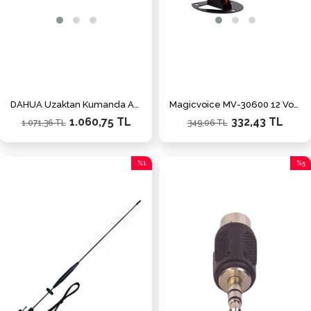
DAHUA Uzaktan Kumanda ARA24-W2(868)-B
Magicvoice MV-30600 12 Volt 15 Watt Tek Sesli Elektronik Siren Korna Yüksek Desibelli ABS Kasa
1.060,75 TL
332,43 TL
1.071,36 TL
349,06 TL
%1
%5
İndirim
İndiri
%1İndirim
%5İnd