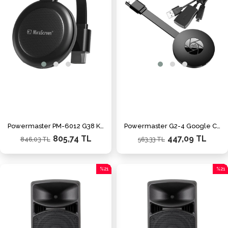
Powermaster PM-6012 G38 Kablosuz Görüntü+ Ses Aktarıcı
Powermaster G2-4 Google Chromecast Android-iOS Kablosuz Görüntü Aktarıcı
805,74 TL
447,09 TL
846,03 TL
563,33 TL
%21
%21
İndirim
İndiri
%21İndirim
%21İn