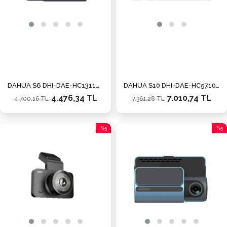
DAHUA S6 DHI-DAE-HC1311GWV Araç Kamerası
DAHUA S10 DHI-DAE-HC5710WV Araç Kamerası
4.476,34 TL
7.010,74 TL
4.700,16 TL
7.361,28 TL
%5
%5
İndirim
İndiri
%5İndirim
%5İnd