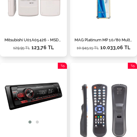
Mitsubishi U01A05426 - MSD-CD07VD Klima Kumandası
MAG Platinum MP 10/80 Multiswitch - 10 Giriş 80 Çıkışlı Merkezi Uydu Santrali Hybrid 4K ve 3D Destekli
123,76 TL
10.033,06 TL
129,95 TL
10.945,15 TL
%5
%5
İndirim
İndiri
%5İndirim
%5İnd