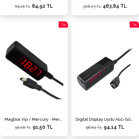
84,92 TL
483,84 TL
89,16 TL
508,03 TL
%5
%5
İndirim
İndiri
%5İndirim
%5İnd
Magbox Vip / Mercury - Mersat Private - Sungate VipstarHD Uydu Alıcı Göz Display-5 Pinli Mag-32
Digital Display Uydu Alıcı Göz Mag-15
91,50 TL
94,14 TL
96,08 TL
98,84 TL