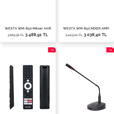
WESTA WM-850 Mikser Amfi
WESTA WM-850 MIXER AMFI
3.488,91 TL
3.038,40 TL
3.663,36 TL
3.403,01 TL
%5
%5
İndirim
İndiri
%5İndirim
%5İnd