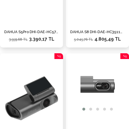
DAHUA S5Pro DHI-DAE-HC571WV Araç Kamerası
DAHUA S8 DHI-DAE-HC3511GW Araç Kamerası
3.390,17 TL
4.805,49 TL
3.559,68 TL
5.045,76 TL
%5
%5
İndirim
İndiri
%5İndirim
%5İnd