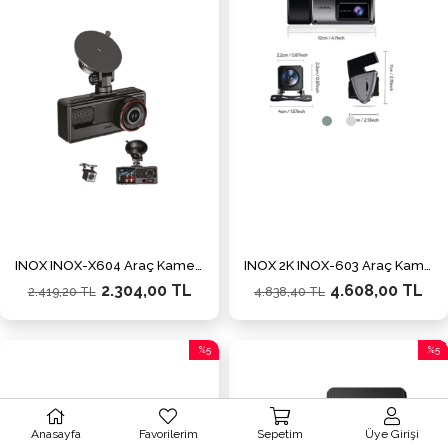
%5İndirim
%5İnd
INOX INOX-X604 Araç Kamerası 3 Kameralı
INOX 2K INOX-603 Araç Kamerası 3 Kanal
2.304,00 TL
4.608,00 TL
2.419,20 TL
4.838,40 TL
%5
%5
İndirim
İndiri
%5İndirim
%5İnd
Anasayfa
Favorilerim
Sepetim
Üye Girişi