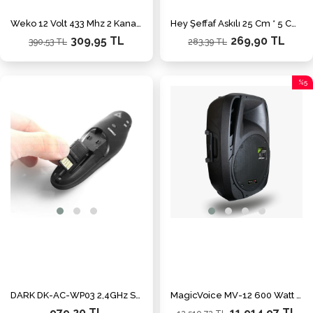
Weko 12 Volt 433 Mhz 2 Kanallı Alıcı Verici Garaj Kumandası Kopyalama ve Role Devresi
Hey Şeffaf Askılı 25 Cm * 5 Cm Kumanda Poşeti (100'lü Paket)
309,95 TL
269,90 TL
390,53 TL
283,39 TL
%5
İndiri
%5İnd
DARK DK-AC-WP03 2,4GHz Sunum Kumandası
MagicVoice MV-12 600 Watt 12'' 2-Yollu Pasif Kabin Hoparlör
979,20 TL
11.914,97 TL