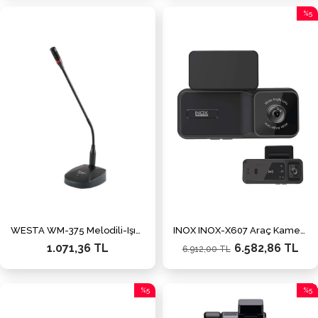
%5
İndiri
%5İnd
WESTA WM-375 Melodili-Işıklı Konferans Mikrofonu
INOX INOX-X607 Araç Kamerası 4G Destekli Çift Yönlü
1.071,36 TL
6.582,86 TL
6.912,00 TL
%5
%5
İndirim
İndiri