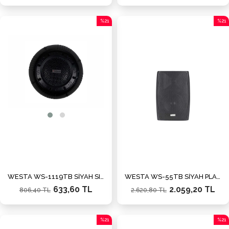
%21
%21
İndirim
İndiri
%21İndirim
%21İn
WESTA WS-1119TB SİYAH SIVA ÜSTÜ HOPARLÖR
WESTA WS-55TB SİYAH PLASTİK KABİN HOPARLÖR
633,60 TL
2.059,20 TL
806,40 TL
2.620,80 TL
%21
%21