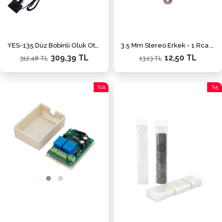
YES-135 Düz Bobinli Oluk Oto Anten
3.5 Mm Stereo Erkek - 1 Rca Tos Dişi Çevirici Jack
309,39 TL
12,50 TL
312,48 TL
13,13 TL
%21
%5
İndirim
İndiri
%21İndirim
%5İnd