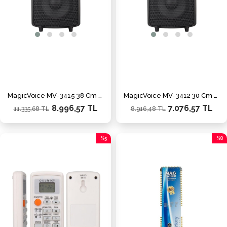
MagicVoice MV-3415 38 Cm 700 Watt 15'' Plastik Kabin Pasif Hoparlör
MagicVoice MV-3412 30 Cm 500 Watt 12'' Plastik Kabin Pasif Hoparlör
8.996,57 TL
7.076,57 TL
11.335,68 TL
8.916,48 TL
%5
%8
İndirim
İndiri
%5İndirim
%8İnd