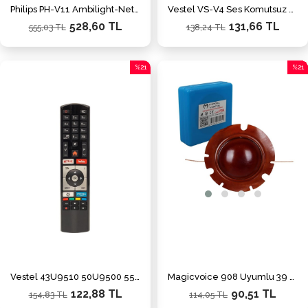
Philips PH-V11 Ambilight-Netflix-Prime Video-Youtube-Rakuten Tv Tuşlu Ses Komutlu Led Tv Kumanda
Vestel VS-V4 Ses Komutsuz Netflix-Youtube-Google Play-Prime Video Tuşlu Lcd Led Tv Kumanda
528,60 TL
131,66 TL
555,03 TL
138,24 TL
%21
%21
İndirim
İndiri
%21İndirim
%21İn
Vestel 43U9510 50U9500 55U9500 - Telefunken TE32269B40Q2D Netflix-Youtube-Prime Video Tuşlu Lcd-Led Tv Kumanda
Magicvoice 908 Uyumlu 39 Mm Horn Hoparlör Membran
122,88 TL
90,51 TL
154,83 TL
114,05 TL