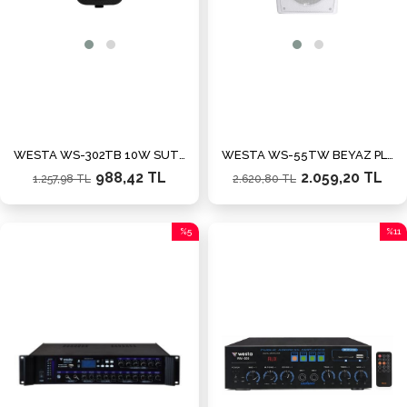
WESTA WS-302TB 10W SUTUN TİPİ HOPARLÖR
WESTA WS-55TW BEYAZ PLASTİK KABİN HOPARLÖR
988,42 TL
2.059,20 TL
1.257,98 TL
2.620,80 TL
%5
%11
İndirim
İndiri
%5İndirim
%11İn