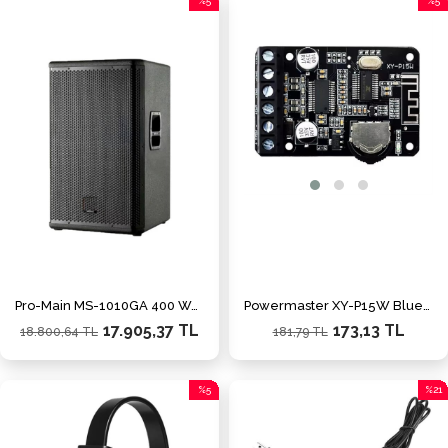
%5
%5
İndirim
İndiri
%5İndirim
%5İnd
Pro-Main MS-1010GA 400 Watt 25 Cm Aktif Ahşap Kabin Hoparlör
Powermaster XY-P15W Bluetooth Amfi Modülü Amplifikatör Devresi
17.905,37 TL
173,13 TL
18.800,64 TL
181,79 TL
%5
%21
İndirim
İndiri
%5İndirim
%21İn