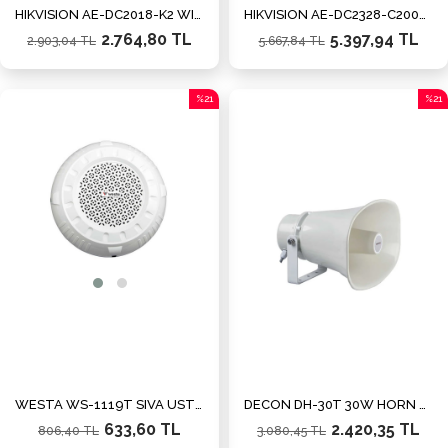
HIKVISION AE-DC2018-K2 WI-FI Araç İçi Kamerası
HIKVISION AE-DC2328-C200S(2CH) WI-FI Araç İçi Kamerası
2.764,80 TL
5.397,94 TL
2.903,04 TL
5.667,84 TL
%21
%21
İndirim
İndiri
%21İndirim
%21İn
WESTA WS-1119T SIVA ÜSTÜ HOPARLÖR
DECON DH-30T 30W HORN HOPARLÖR
633,60 TL
2.420,35 TL
806,40 TL
3.080,45 TL