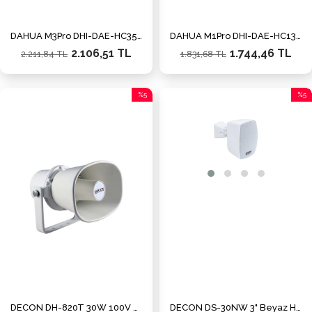
DAHUA M3Pro DHI-DAE-HC3500WVR Araç Kamerası
DAHUA M1Pro DHI-DAE-HC1301W Araç Kamerası
2.106,51 TL
1.744,46 TL
2.211,84 TL
1.831,68 TL
%5
%5
İndirim
İndiri
%5İndirim
%5İnd
DECON DH-820T 30W 100V Horn Hoparlör
DECON DS-30NW 3" Beyaz Hoparlör IP65 (Takım)