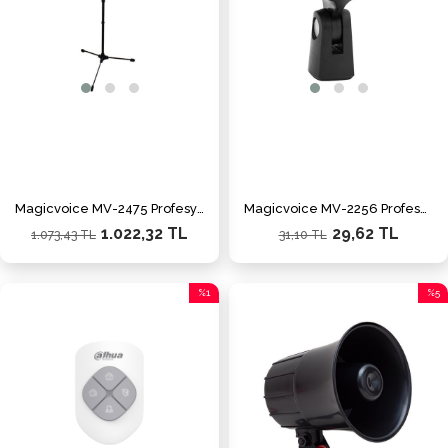
Magicvoice MV-2475 Profesyonel Tripod 1000 Mm-1760 Mm Ayarlanabilir Mikrofon Boy Sehpası
Magicvoice MV-2256 Profesyonel 28 Mm Mikrofon Tutacağı Klips
1.022,32 TL
29,62 TL
1.073,43 TL
31,10 TL
%1
%5
İndirim
İndiri
%1İndirim
%5İnd