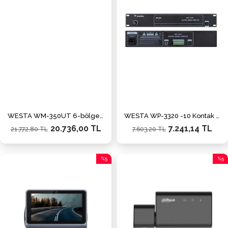
WESTA WM-350UT 6-bölgeli 350W 100V Mikser Amfi
WESTA WP-3320 -10 Kontak Acil Anons Mesaj Kayıt Ünitesi
20.736,00 TL
7.241,14 TL
21.772,80 TL
7.603,20 TL
%5
%5
İndirim
İndiri
%5İndirim
%5İnd