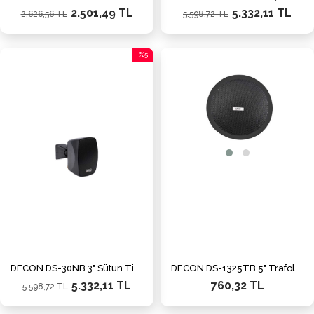
2.501,49 TL
5.332,11 TL
2.626,56 TL
5.598,72 TL
%5
İndirim
%5İndirim
DECON DS-30NB 3" Sütun Tipi Siyah Hoparlör IP55 (Takım)
DECON DS-1325TB 5" Trafolu Alçıpan Hoparlör
5.332,11 TL
760,32 TL
5.598,72 TL