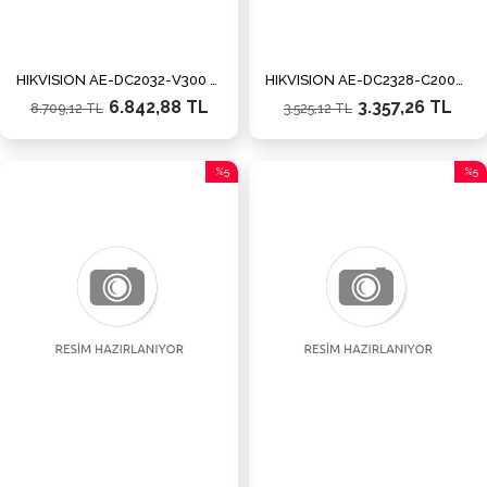
HIKVISION AE-DC2032-V300 1080P 4G SİM KART DESTEKLİ ARAÇ KAMERASI
HIKVISION AE-DC2328-C200S WI-FI Araç İçi Kamerası
6.842,88 TL
3.357,26 TL
8.709,12 TL
3.525,12 TL
%5
%5
İndirim
İndiri
%5İndirim
%5İnd