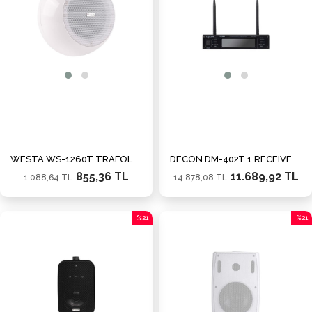
WESTA WS-1260T TRAFOLU SÜTUN HOPARLÖRÜ
DECON DM-402T 1 RECEIVER 2 HANDHELD MİKROFON SETİ
855,36 TL
11.689,92 TL
1.088,64 TL
14.878,08 TL
%21
%21
İndirim
İndiri
%21İndirim
%21İn