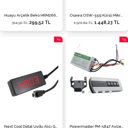
Huayu Arçelik Beko HRM2662 STM-V1 Netflix-Youtube-Prime Video-Google Play Tuşlu LCD Led TV Kumanda
Osawa OSW-559 Kürsü Mikrofonu (Ding Dong'lu)
299,52 TL
1.448,23 TL
314,50 TL
1.520,64 TL
%5
%5
İndirim
İndiri
%5İndirim
%5İnd
Next Cool Dijital Uydu Alıcı Göz Mag-18
Powermaster PM-5847 Avize Kontrol Kumandası