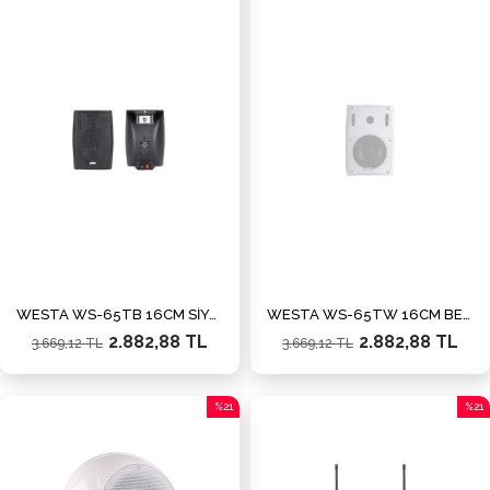
İndirim
İndiri
%21İndirim
%21İn
WESTA WS-65TB 16CM SİYAH PLASTİK KABİN HOPARLÖR
WESTA WS-65TW 16CM BEYAZ PLASTİK KABİN HOPARLÖR
2.882,88 TL
2.882,88 TL
3.669,12 TL
3.669,12 TL
%21
%21
İndirim
İndiri
%21İndirim
%21İn