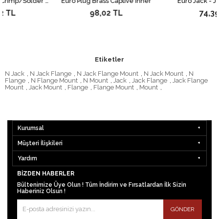
Safernet Adaptör, Crimp/Solder For RG58
Euro Plug Brass Captive Inner
Euro Jack - Jack Ad
98,02 TL
74,39 TL
Etiketler
N Jack
,
N Jack Flange
,
N Jack Flange Mount
,
N Jack Mount
,
N
Flange
,
N Flange Mount
,
N Mount
,
Jack
,
Jack Flange
,
Jack Flange
Mount
,
Jack Mount
,
Flange
,
Flange Mount
,
Mount
,
Kurumsal
Müşteri İlişkileri
Yardım
BIZDEN HABERLER
Bültenimize Üye Olun ! Tüm İndirim ve Fırsatlardan İlk Sizin
Haberiniz Olsun !
GÖNDER