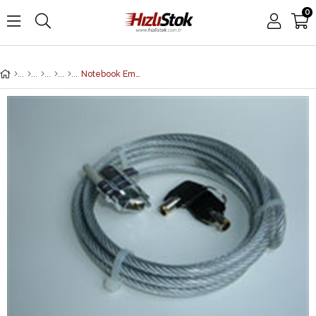
0
Notebook Emniyet Kilidi, anahtarlıi kilit mekanizmalı