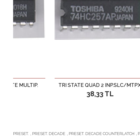
TIP.
TRI STATE QUAD 2 INP.SLC/MTPX.
38,33 TL
PRESET.
,
PRESET. DECADE
,
PRESET. DECADE COUNTERLATCH
,