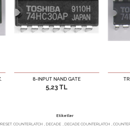
8-INPUT NAND GATE
TRI STATE HE
5,23 TL
24,39 
Etiketler
PRESET. COUNTERLATCH
,
DECADE
,
DECADE COUNTERLATCH
,
COUNTE