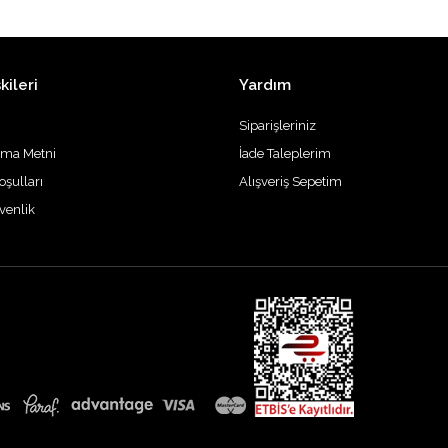
kileri
Yardım
Siparişleriniz
tma Metni
İade Taleplerim
oşulları
Alışveriş Sepetim
üvenlik