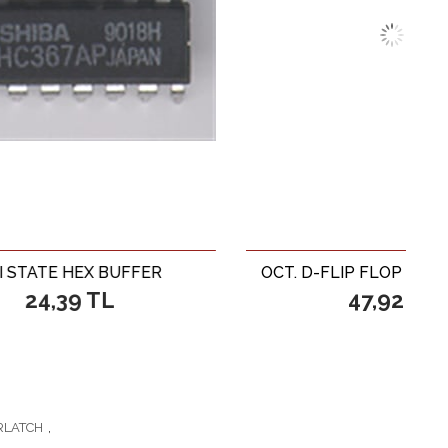
X BUFFER
OCT. D-FLIP FLOP PET TRI STATE
TL
47,92 TL
RLATCH
,