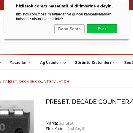
hizlistok.com.tr masaüstü bildirimlerine ekleyin.
hizlistok.com.tr özel fırsatlardan ve güncel kampanyalardan
haberiniz olsun ister misiniz?
Daha Sonra
Evet
Yazıcılar
Ağ Ürünleri
Görüntü Sistemleri
Ses 
>
PRESET. DECADE COUNTER/LATCH
PRESET. DECADE COUNTER
Marka
:
Schukat
(74LS196)