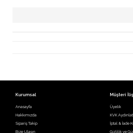
Kurumsal
Müşteri İliş
Anasayfa
Üyelik
Hakkımızda
KVK Aydınla
Sipariş Takip
İptal & İade K
Bize Ulaşın
Gizlilik ve G