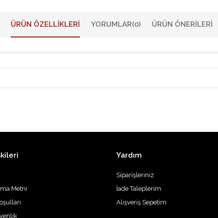
ÜRÜN ÖZELLIKLERI
YORUMLAR
(0)
ÜRÜN ÖNERILERI
kileri
Yardım
Siparişleriniz
tma Metni
İade Taleplerim
oşulları
Alışveriş Sepetim
üvenlik