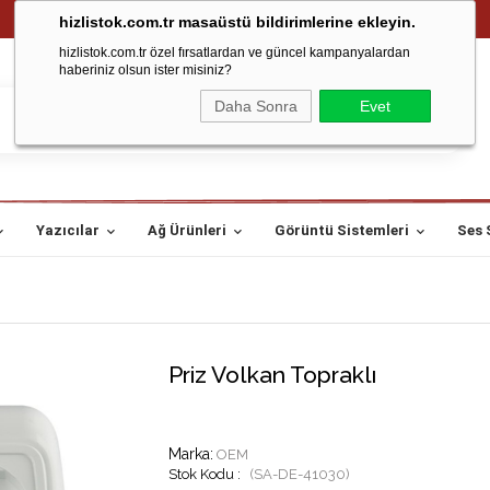
hizlistok.com.tr masaüstü bildirimlerine ekleyin.
hizlistok.com.tr özel fırsatlardan ve güncel kampanyalardan
haberiniz olsun ister misiniz?
Daha Sonra
Evet
Yazıcılar
Ağ Ürünleri
Görüntü Sistemleri
Ses 
Priz Volkan Topraklı
Marka
:
OEM
(SA-DE-41030)