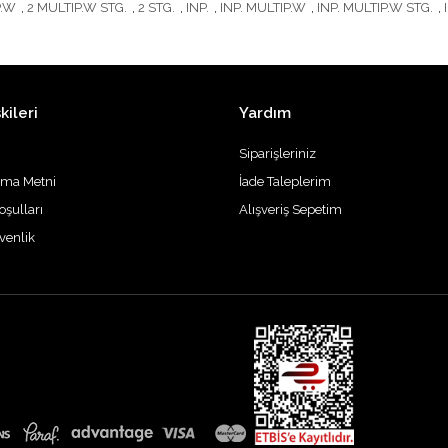
P.W
,
2 MULTIP.W STG.
,
2 STG.
,
INP.
,
INP. MULTIP.W
,
INP. MULTIP.W STG.
,
kileri
Yardım
Siparişleriniz
tma Metni
İade Taleplerim
oşulları
Alışveriş Sepetim
üvenlik