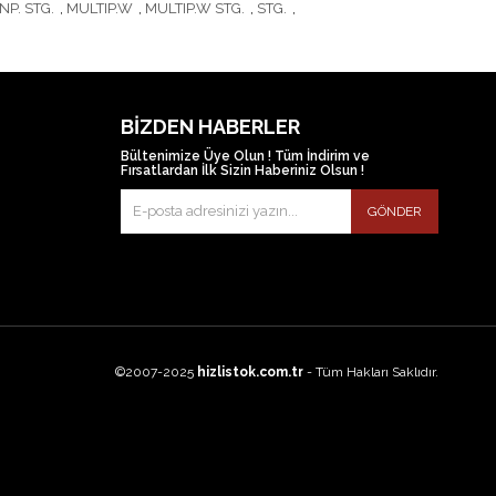
INP. STG.
,
MULTIP.W
,
MULTIP.W STG.
,
STG.
,
BIZDEN HABERLER
Bültenimize Üye Olun ! Tüm İndirim ve
Fırsatlardan İlk Sizin Haberiniz Olsun !
GÖNDER
©2007-2025
hizlistok.com.tr
- Tüm Hakları Saklıdır.