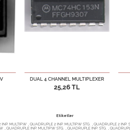
UAL 4 CHANNEL MULTIPLEXER
Opto-C
25,26 TL
67,0
Etiketler
INP. MULTIP.W
,
QUADRUPLE 2 INP. MULTIP.W STG.
,
QUADRUPLE 2 INP. 
.W
,
QUADRUPLE INP. MULTIP.W STG.
,
QUADRUPLE INP. STG.
,
QUADRUPL