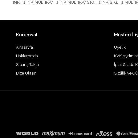
INP.
,
2 INP. MULTIP.W
,
2 INP. MULTIP.W STG.
,
2 INP. STG.
,
2 MULTI
Kurumsal
Müşteri İliş
Anasayfa
Üyelik
Hakkımızda
KVK Aydınla
Sipariş Takip
İptal & İade K
Bize Ulaşın
Gizlilik ve G