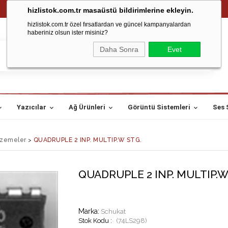
hizlistok.com.tr masaüstü bildirimlerine ekleyin.
hizlistok.com.tr özel fırsatlardan ve güncel kampanyalardan
haberiniz olsun ister misiniz?
Daha Sonra
Evet
Yazıcılar
Ağ Ürünleri
Görüntü Sistemleri
Ses 
lzemeler
>
QUADRUPLE 2 INP. MULTIP.W STG.
QUADRUPLE 2 INP. MULTIP.W
Marka
:
Schukat
(74LS298)