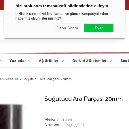
hizlistok.com.tr masaüstü bildirimlerine ekleyin.
hizlistok.com.tr özel fırsatlardan ve güncel kampanyalardan
haberiniz olsun ister misiniz?
Daha Sonra
Evet
Yazıcılar
Ağ Ürünleri
Görüntü Sistemleri
Ses 
lar-Şaseler
>
Soğutucu Ara Parçası 20mm
Soğutucu Ara Parçası 20mm
Marka
:
Assmann
(V5633DP)