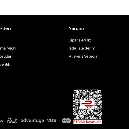
kileri
Yardım
Siparişleriniz
tma Metni
İade Taleplerim
oşulları
Alışveriş Sepetim
üvenlik