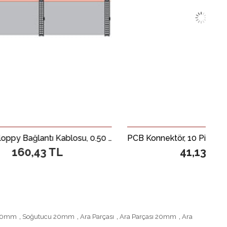
3.5 inch Floppy Bağlantı Kablosu, 0.50 metre
PCB Konnektör, 10 Pin Erkek, Altı
3 TL
41,13 TL
 20mm
,
Soğutucu 20mm
,
Ara Parçası
,
Ara Parçası 20mm
,
Ara