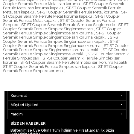
Coupler Seramik Ferrule Metal sarı koruma
,
ST-ST Coupler Seramik
Ferrule Metal sarı koruma kapaklı
,
ST-ST Coupler Seramik Ferrule
Metal sarı kapaklı
,
ST-ST Coupler Seramik Ferrule Metal koruma
,
ST-
ST Coupler Seramik Ferrule Metal koruma kapaklı
,
ST-ST Coupler
Seramik Ferrule Metal kapaklı
,
ST-ST Coupler Seramik Ferrule
Simplex
,
ST-ST Coupler Seramik Ferrule Simplex Singlemode
,
ST-ST
Coupler Seramik Ferrule Simplex Singlemode sarı
,
ST-ST Coupler
Seramik Ferrule Simplex Singlemode sarı koruma
,
ST-ST Coupler
Seramik Ferrule Simplex Singlemode sarı koruma kapaklı
,
ST-ST
Coupler Seramik Ferrule Simplex Singlemode sarı kapaklı
,
ST-ST
Coupler Seramik Ferrule Simplex Singlemode koruma
,
ST-ST Coupler
Seramik Ferrule Simplex Singlemode koruma kapaklı
,
ST-ST Coupler
Seramik Ferrule Simplex Singlemode kapaklı
,
ST-ST Coupler Seramik
Ferrule Simplex sarı
,
ST-ST Coupler Seramik Ferrule Simplex sarı
koruma
,
ST-ST Coupler Seramik Ferrule Simplex sarı koruma kapaklı
,
ST-ST Coupler Seramik Ferrule Simplex sarı kapaklı
,
ST-ST Coupler
Seramik Ferrule Simplex koruma
,
Kurumsal
Müşteri İlişkileri
Yardım
BIZDEN HABERLER
Bültenimize Üye Olun ! Tüm İndirim ve Fırsatlardan İlk Sizin