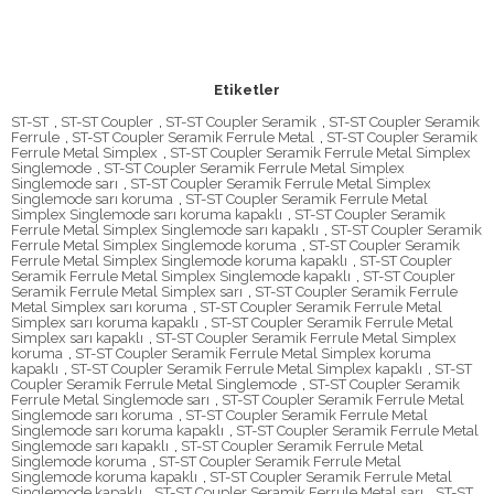
Etiketler
ST-ST
,
ST-ST Coupler
,
ST-ST Coupler Seramik
,
ST-ST Coupler Seramik
Ferrule
,
ST-ST Coupler Seramik Ferrule Metal
,
ST-ST Coupler Seramik
Ferrule Metal Simplex
,
ST-ST Coupler Seramik Ferrule Metal Simplex
Singlemode
,
ST-ST Coupler Seramik Ferrule Metal Simplex
Singlemode sarı
,
ST-ST Coupler Seramik Ferrule Metal Simplex
Singlemode sarı koruma
,
ST-ST Coupler Seramik Ferrule Metal
Simplex Singlemode sarı koruma kapaklı
,
ST-ST Coupler Seramik
Ferrule Metal Simplex Singlemode sarı kapaklı
,
ST-ST Coupler Seramik
Ferrule Metal Simplex Singlemode koruma
,
ST-ST Coupler Seramik
Ferrule Metal Simplex Singlemode koruma kapaklı
,
ST-ST Coupler
Seramik Ferrule Metal Simplex Singlemode kapaklı
,
ST-ST Coupler
Seramik Ferrule Metal Simplex sarı
,
ST-ST Coupler Seramik Ferrule
Metal Simplex sarı koruma
,
ST-ST Coupler Seramik Ferrule Metal
Simplex sarı koruma kapaklı
,
ST-ST Coupler Seramik Ferrule Metal
Simplex sarı kapaklı
,
ST-ST Coupler Seramik Ferrule Metal Simplex
koruma
,
ST-ST Coupler Seramik Ferrule Metal Simplex koruma
kapaklı
,
ST-ST Coupler Seramik Ferrule Metal Simplex kapaklı
,
ST-ST
Coupler Seramik Ferrule Metal Singlemode
,
ST-ST Coupler Seramik
Ferrule Metal Singlemode sarı
,
ST-ST Coupler Seramik Ferrule Metal
Singlemode sarı koruma
,
ST-ST Coupler Seramik Ferrule Metal
Singlemode sarı koruma kapaklı
,
ST-ST Coupler Seramik Ferrule Metal
Singlemode sarı kapaklı
,
ST-ST Coupler Seramik Ferrule Metal
Singlemode koruma
,
ST-ST Coupler Seramik Ferrule Metal
Singlemode koruma kapaklı
,
ST-ST Coupler Seramik Ferrule Metal
Singlemode kapaklı
,
ST-ST Coupler Seramik Ferrule Metal sarı
,
ST-ST