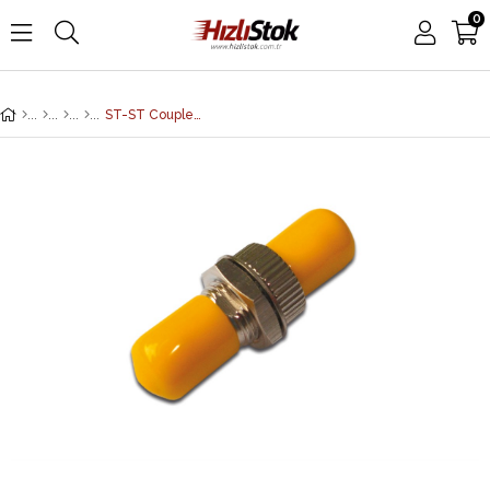
0
ST-ST Coupler, Seramik Ferrule, Metal, Simplex, Singlemode, sarı koruma kapaklı