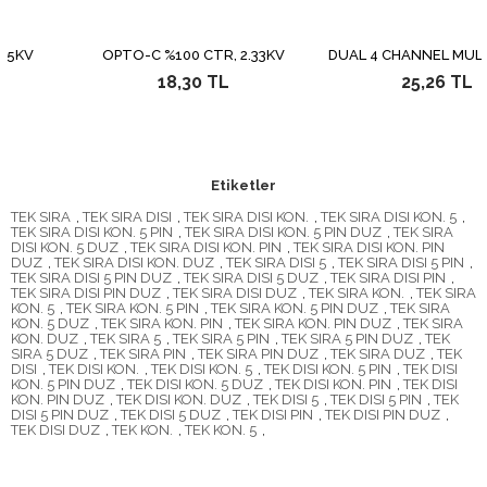
V
OPTO-C %100 CTR, 2.33KV
DUAL 4 CHANNEL MULTIPL
18,30 TL
25,26 TL
Etiketler
TEK SIRA
,
TEK SIRA DISI
,
TEK SIRA DISI KON.
,
TEK SIRA DISI KON. 5
,
TEK SIRA DISI KON. 5 PIN
,
TEK SIRA DISI KON. 5 PIN DUZ
,
TEK SIRA
DISI KON. 5 DUZ
,
TEK SIRA DISI KON. PIN
,
TEK SIRA DISI KON. PIN
DUZ
,
TEK SIRA DISI KON. DUZ
,
TEK SIRA DISI 5
,
TEK SIRA DISI 5 PIN
,
TEK SIRA DISI 5 PIN DUZ
,
TEK SIRA DISI 5 DUZ
,
TEK SIRA DISI PIN
,
TEK SIRA DISI PIN DUZ
,
TEK SIRA DISI DUZ
,
TEK SIRA KON.
,
TEK SIRA
KON. 5
,
TEK SIRA KON. 5 PIN
,
TEK SIRA KON. 5 PIN DUZ
,
TEK SIRA
KON. 5 DUZ
,
TEK SIRA KON. PIN
,
TEK SIRA KON. PIN DUZ
,
TEK SIRA
KON. DUZ
,
TEK SIRA 5
,
TEK SIRA 5 PIN
,
TEK SIRA 5 PIN DUZ
,
TEK
SIRA 5 DUZ
,
TEK SIRA PIN
,
TEK SIRA PIN DUZ
,
TEK SIRA DUZ
,
TEK
DISI
,
TEK DISI KON.
,
TEK DISI KON. 5
,
TEK DISI KON. 5 PIN
,
TEK DISI
KON. 5 PIN DUZ
,
TEK DISI KON. 5 DUZ
,
TEK DISI KON. PIN
,
TEK DISI
KON. PIN DUZ
,
TEK DISI KON. DUZ
,
TEK DISI 5
,
TEK DISI 5 PIN
,
TEK
DISI 5 PIN DUZ
,
TEK DISI 5 DUZ
,
TEK DISI PIN
,
TEK DISI PIN DUZ
,
TEK DISI DUZ
,
TEK KON.
,
TEK KON. 5
,