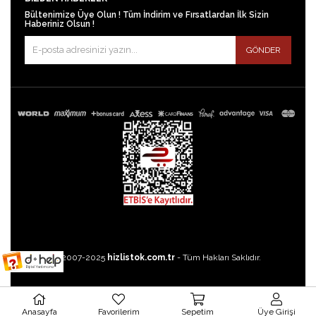
Bültenimize Üye Olun ! Tüm İndirim ve Fırsatlardan İlk Sizin
Haberiniz Olsun !
GÖNDER
©2007-2025
hizlistok.com.tr
- Tüm Hakları Saklıdır.
Anasayfa
Favorilerim
Sepetim
Üye Girişi