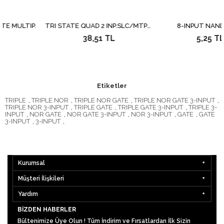
ULTIP.
TRI STATE QUAD 2 INP.SLC/MTPX.
8-INPUT NAND GAT
38,51 TL
5,25 TL
Etiketler
TRIPLE
,
TRIPLE NOR
,
TRIPLE NOR GATE
,
TRIPLE NOR GATE 3-INPUT
,
TRIPLE NOR 3-INPUT
,
TRIPLE GATE
,
TRIPLE GATE 3-INPUT
,
TRIPLE 3-
INPUT
,
NOR GATE
,
NOR GATE 3-INPUT
,
NOR 3-INPUT
,
GATE
,
GATE
3-INPUT
,
3-INPUT
,
Kurumsal
Müşteri İlişkileri
Yardım
BIZDEN HABERLER
Bültenimize Üye Olun ! Tüm İndirim ve Fırsatlardan İlk Sizin