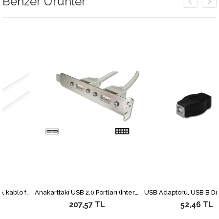
Benzer Ürünler
Digitus 4 Port USB 2.0 Hub, kablo formunda çok kollu, plastik&lt;br&gt; Digitus Slim Spider USB Hub
Anakarttaki USB 2.0 Portları (Internal) Slot Bracket&#039;e (External) Taşıyan Kablo, 2 x USB A Dişi &lt;-&gt; 2 x 5 pin IDC Dişi, 0.25 metre, AWG 28
207,57 TL
52,46 TL