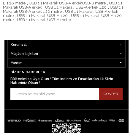
B 1.20 metre
,
USB 1.1 Makaralı USB-A erkekUSB-B metre
,
USB 1.1
Makaralı USB-A erkek
,
USB 1.1 Makaralı USB-A erkek 1.20
,
USB 1.1
Makaralı USB-A erkek 1.20 metre
,
USB 1.1 Makaralı USB-A erkek
metre
,
USB 1.1 Makaralı USB-A 1.20
,
USB 1.1 Makaralı USB-A 1.20
metre
,
USB 1.1 Makaralı USB-A metre
,
Kurumsal
Müşteri İlişkileri
Yardım
BIZDEN HABERLER
Bültenimize Üye Olun ! Tüm İndirim ve Fırsatlardan İlk Sizin
Haberiniz Olsun !
GÖNDER