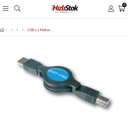
0
USB 1.1 Makaralı Kablo, USB-A erkek/USB-B erkek, 1.20 metre