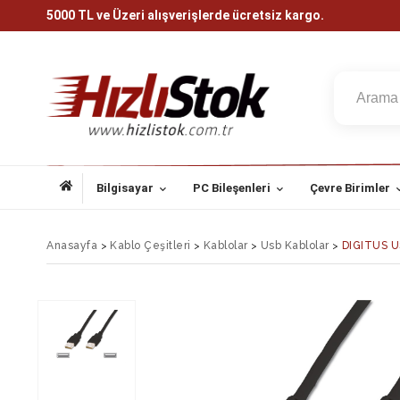
5000 TL ve Üzeri alışverişlerde ücretsiz kargo.
Bilgisayar
PC Bileşenleri
Çevre Birimler
Anasayfa
>
Kablo Çeşitleri
>
Kablolar
>
Usb Kablolar
>
DIGITUS US