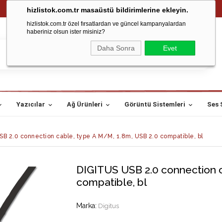
hizlistok.com.tr masaüstü bildirimlerine ekleyin.
hizlistok.com.tr özel fırsatlardan ve güncel kampanyalardan
haberiniz olsun ister misiniz?
Daha Sonra
Evet
Yazıcılar
Ağ Ürünleri
Görüntü Sistemleri
Ses 
B 2.0 connection cable, type A M/M, 1.8m, USB 2.0 compatible, bl
DIGITUS USB 2.0 connection c
compatible, bl
Marka
:
Digitus