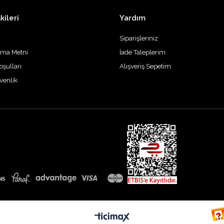
kileri
Yardım
Siparişleriniz
tma Metni
İade Taleplerim
oşulları
Alışveriş Sepetim
üvenlik