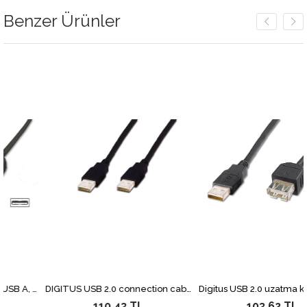
Benzer Ürünler
USB 2.0 Uzatma Kablosu, USB A, Erkek - USB A Dişi, AWG 28, 5 metre, USB 2.0 uyumlu, UL, siyah renk
DIGITUS USB 2.0 connection cable, type A M/M, 3.0m, USB 2.0 compatible, bl
110,43 TL
103,62 TL