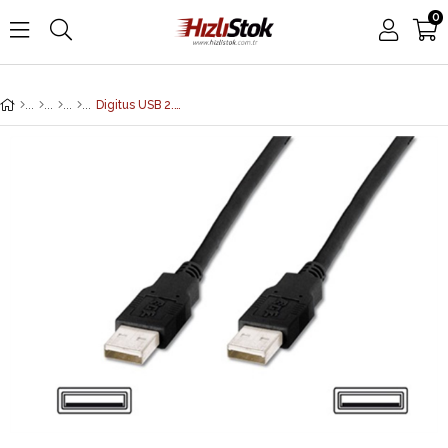
0
Digitus USB 2.0 bağlantı kablosu, A tipi St/St 1,8 m, USB 2,0 uyumlu, siyah renk