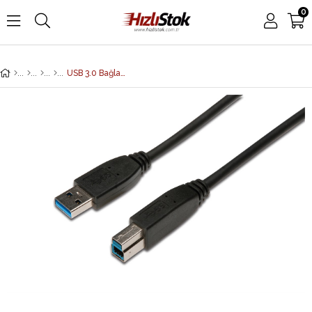
0
USB 3.0 Bağlantı Kablosu, USB A erkek - USB B erkek, 1.80 metre, CU, AWG 28, 2x zırhlı, UL, siyah renk