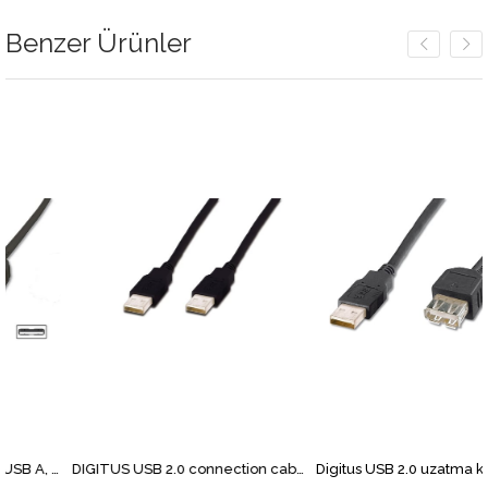
Benzer Ürünler
USB 2.0 Uzatma Kablosu, USB A, Erkek - USB A Dişi, AWG 28, 5 metre, USB 2.0 uyumlu, UL, siyah renk
DIGITUS USB 2.0 connection cable, type A M/M, 3.0m, USB 2.0 compatible, bl