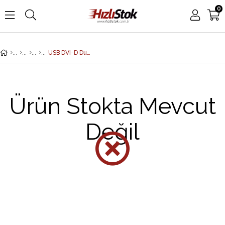
0
USB DVI-D Dual Link Desktop KVMP Switch Kablosu, 1.8 Metre