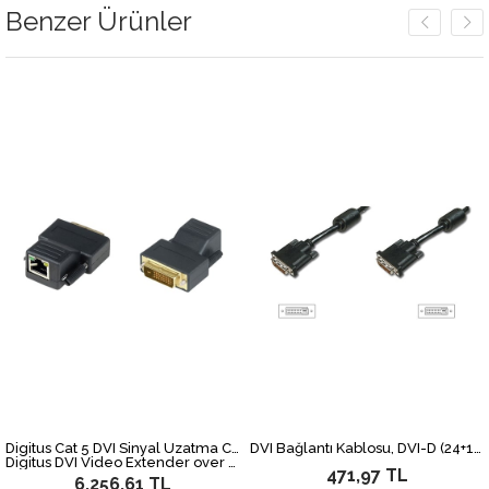
Benzer Ürünler
irim
Digitus Cat 5 DVI Sinyal Uzatma Cihazı, 70 metre, 1920 x 1200 @ 60 Hz
DVI Bağlantı Kablosu, DVI-D (24+1) Erkek <==> DVI-D (24+1) Erkek, 2x ferrit, 3 metre, UL, siyah renk
Digitus DVI Video Extender over Cat5 up to 70m (CAT5, UTP), max. res. 1920X1200@60Hz
471,97 TL
6.256,61 TL