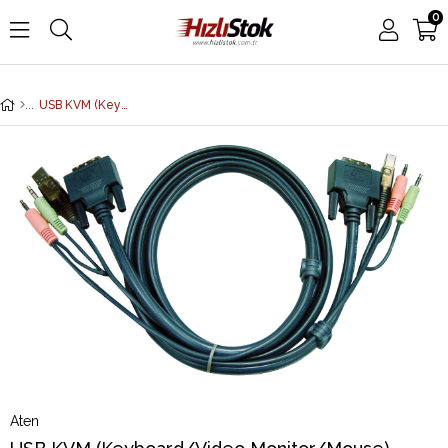
0
USB KVM (Keyboard/Video Monitor/Mouse) Switch İçin Kablo, 3 metre, 1 x 15 pin SPHD erkek <-> 1 x Monitör 15 pin HDB erkek, 1 x Klavye / Mouse USB A erkek
Aten