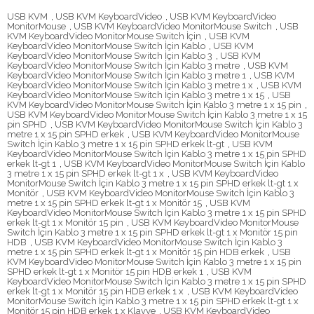
USB KVM
,
USB KVM KeyboardVideo
,
USB KVM KeyboardVideo
MonitorMouse
,
USB KVM KeyboardVideo MonitorMouse Switch
,
USB
KVM KeyboardVideo MonitorMouse Switch İçin
,
USB KVM
KeyboardVideo MonitorMouse Switch İçin Kablo
,
USB KVM
KeyboardVideo MonitorMouse Switch İçin Kablo 3
,
USB KVM
KeyboardVideo MonitorMouse Switch İçin Kablo 3 metre
,
USB KVM
KeyboardVideo MonitorMouse Switch İçin Kablo 3 metre 1
,
USB KVM
KeyboardVideo MonitorMouse Switch İçin Kablo 3 metre 1 x
,
USB KVM
KeyboardVideo MonitorMouse Switch İçin Kablo 3 metre 1 x 15
,
USB
KVM KeyboardVideo MonitorMouse Switch İçin Kablo 3 metre 1 x 15 pin
,
USB KVM KeyboardVideo MonitorMouse Switch İçin Kablo 3 metre 1 x 15
pin SPHD
,
USB KVM KeyboardVideo MonitorMouse Switch İçin Kablo 3
metre 1 x 15 pin SPHD erkek
,
USB KVM KeyboardVideo MonitorMouse
Switch İçin Kablo 3 metre 1 x 15 pin SPHD erkek lt-gt
,
USB KVM
KeyboardVideo MonitorMouse Switch İçin Kablo 3 metre 1 x 15 pin SPHD
erkek lt-gt 1
,
USB KVM KeyboardVideo MonitorMouse Switch İçin Kablo
3 metre 1 x 15 pin SPHD erkek lt-gt 1 x
,
USB KVM KeyboardVideo
MonitorMouse Switch İçin Kablo 3 metre 1 x 15 pin SPHD erkek lt-gt 1 x
Monitör
,
USB KVM KeyboardVideo MonitorMouse Switch İçin Kablo 3
metre 1 x 15 pin SPHD erkek lt-gt 1 x Monitör 15
,
USB KVM
KeyboardVideo MonitorMouse Switch İçin Kablo 3 metre 1 x 15 pin SPHD
erkek lt-gt 1 x Monitör 15 pin
,
USB KVM KeyboardVideo MonitorMouse
Switch İçin Kablo 3 metre 1 x 15 pin SPHD erkek lt-gt 1 x Monitör 15 pin
HDB
,
USB KVM KeyboardVideo MonitorMouse Switch İçin Kablo 3
metre 1 x 15 pin SPHD erkek lt-gt 1 x Monitör 15 pin HDB erkek
,
USB
KVM KeyboardVideo MonitorMouse Switch İçin Kablo 3 metre 1 x 15 pin
SPHD erkek lt-gt 1 x Monitör 15 pin HDB erkek 1
,
USB KVM
KeyboardVideo MonitorMouse Switch İçin Kablo 3 metre 1 x 15 pin SPHD
erkek lt-gt 1 x Monitör 15 pin HDB erkek 1 x
,
USB KVM KeyboardVideo
MonitorMouse Switch İçin Kablo 3 metre 1 x 15 pin SPHD erkek lt-gt 1 x
Monitör 15 pin HDB erkek 1 x Klavye
,
USB KVM KeyboardVideo