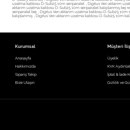
uzatma kablosu D-Sub25 10m seriparalel
,
Digitus Veri aktarım uz
aktarım uzatma kablosu D-Sub25 10m seriparalel kalıplanmış bej r
seriparalel bej
,
Digitus Veri aktarım uzatma kablosu D-Sub25 10m se
kalıplanmış
,
Digitus Veri aktarım uzatma kablosu D-Sub25 10m kal
Kurumsal
Müşteri İliş
Anasayfa
Üyelik
Hakkımızda
KVK Aydınla
Sipariş Takip
İptal & İade K
Bize Ulaşın
Gizlilik ve G