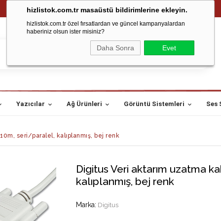
hizlistok.com.tr masaüstü bildirimlerine ekleyin.
hizlistok.com.tr özel fırsatlardan ve güncel kampanyalardan
haberiniz olsun ister misiniz?
Daha Sonra
Evet
Yazıcılar
Ağ Ürünleri
Görüntü Sistemleri
Ses 
10m, seri/paralel, kalıplanmış, bej renk
Digitus Veri aktarım uzatma ka
kalıplanmış, bej renk
Marka
:
Digitus