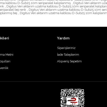
atma kablosu D-Sub25 10m seriparalel kalıplanmış
,
Digitus Veri aktarım u
enk
,
Digitus Veri aktarım uzatma kablosu D-Sub25 10m seriparalel kalıpla
riparalel bej renk
,
Digitus Veri aktarım uzatma kablosu D-Sub25 10m seri
ıplanmış bej
,
Digitus Veri aktarım uzatma kablosu D-Sub25 10m kalıplanmı
kileri
Yardım
Siparişleriniz
tma Metni
İade Taleplerim
oşulları
Alışveriş Sepetim
üvenlik