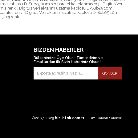
zatma kablosu D-Sub25 10m seriparalel kalıplanmış bej
,
Digitus Veri
nmış renk
,
Digitus Veri aktarım uzatma kablosu D-Sub25 10m
paralel renk
,
Digitus Veri aktarım uzatma kablosu D-Sub25 10m
ş bej renk
,
BIZDEN HABERLER
Bültenimize Üye Olun ! Tüm İndirim ve
Fırsatlardan İlk Sizin Haberiniz Olsun !
GÖNDER
©2007-2025
hizlistok.com.tr
- Tüm Hakları Saklıdır.