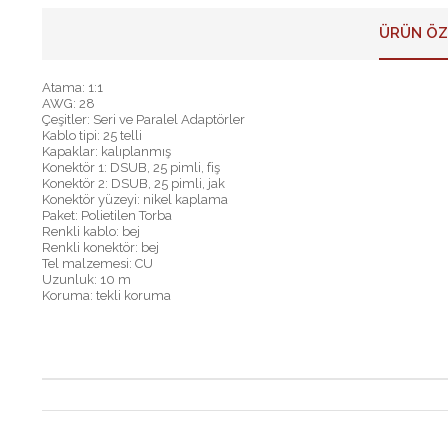
ÜRÜN ÖZ
Atama: 1:1
AWG: 28
Çeşitler: Seri ve Paralel Adaptörler
Kablo tipi: 25 telli
Kapaklar: kalıplanmış
Konektör 1: DSUB, 25 pimli, fiş
Konektör 2: DSUB, 25 pimli, jak
Konektör yüzeyi: nikel kaplama
Paket: Polietilen Torba
Renkli kablo: bej
Renkli konektör: bej
Tel malzemesi: CU
Uzunluk: 10 m
Koruma: tekli koruma