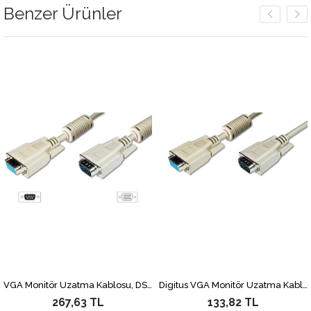
Benzer Ürünler
VGA Monitör Uzatma Kablosu, DSUB 15 erkek <=> DSUB 15 dişi, 3Coax/7C, 2 x ferrite filtre, AWG 28, 1.80 metre, bej renk
Digitus VGA Monitör Uzatma Kablosu, DSUB 15 erkek <=> DSUB 15 dişi, 3CF7C, AWG 28/30, 1.8 metre, bej renk
267,63 TL
133,82 TL