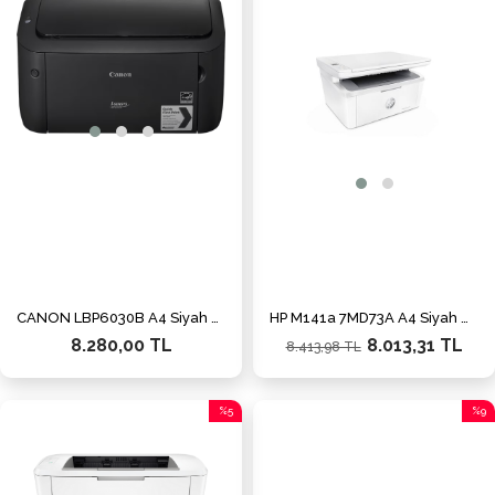
İndiri
%5İnd
CANON LBP6030B A4 Siyah Laser Yazıcı USB 2.0 Demo
HP M141a 7MD73A A4 Siyah Çok Fonksiyonlu Laser Yazıcı USB 2.0
8.280,00 TL
8.013,31 TL
8.413,98 TL
%5
%9
İndirim
İndiri
%5İndirim
%9İnd