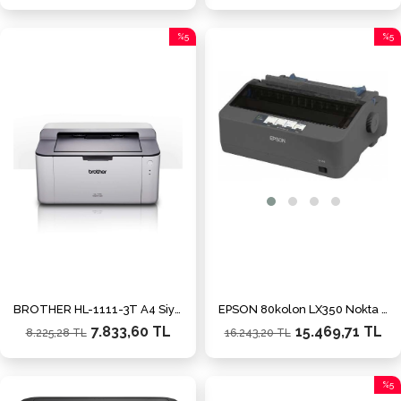
%5
%5
İndirim
İndiri
%5İndirim
%5İnd
BROTHER HL-1111-3T A4 Siyah Laser Yazıcı USB 2.0 Demo+2Tonerli
EPSON 80kolon LX350 Nokta Vuruşlu Yazıcı USB 2.0,Paralel,Seri
7.833,60 TL
15.469,71 TL
8.225,28 TL
16.243,20 TL
%5