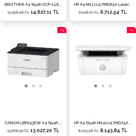
BROTHER A4 Siyah DCP-L1632W Çok Fonksiyonlu Laser Yazıcı USB 2.0,Kablosuz Demo+2 Tonerli
HP A4 M111ca 7MD65A Laser Yazıcı USB 2.0
14.627,11 TL
6.712,54 TL
15.358,46 TL
7.048,17 TL
%5
%1
İndirim
İndiri
%5İndirim
%1İnd
CANON LBP243DW A4 Siyah Dublex Laser Yazıcı USB 2.0,Ethernet,Kablosuz
HP A4 Siyah M141ca 7MD75A Çok Fonksiyonlu Laser Yazıcı USB 2.0
13.027,20 TL
8.143,84 TL
13.678,56 TL
8.225,28 TL