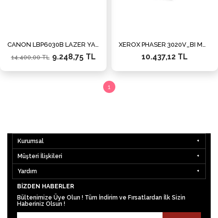
CANON LBP6030B LAZER YAZICI A4 +1 TONER
XEROX PHASER 3020V_BI MONO LAZER YAZICI/WIFI
9.248,75 TL
10.437,12 TL
14.400,00 TL
1
Kurumsal
Müşteri İlişkileri
Yardım
BIZDEN HABERLER
Bültenimize Üye Olun ! Tüm İndirim ve Fırsatlardan İlk Sizin
Haberiniz Olsun !