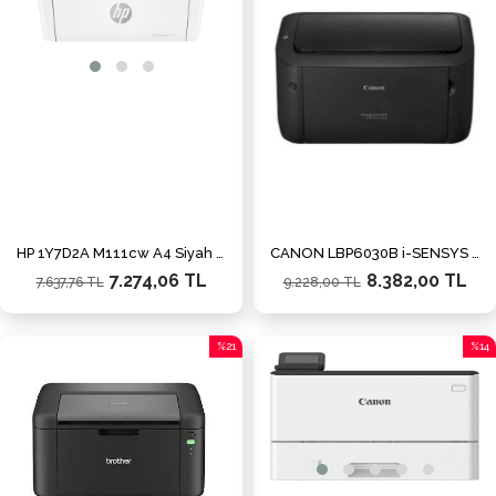
HP 1Y7D2A M111cw A4 Siyah Laser Yazıcı USB 2.0
CANON LBP6030B i-SENSYS Mono Lazer A4 Mono Usb Yazıcı
7.274,06 TL
8.382,00 TL
7.637,76 TL
9.228,00 TL
%21
%14
İndirim
İndiri
%21İndirim
%14İn