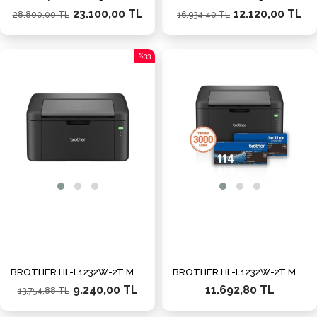
23.100,00 TL
12.120,00 TL
28.800,00 TL
16.934,40 TL
%33
İndirim
%33İndirim
BROTHER HL-L1232W-2T MONO LAZER YAZICI/WIFI (2 TAM DOLU TONER)
BROTHER HL-L1232W-2T MONO LAZER USB/WIFI A4 YAZICI 2 TAM DOLU TONERLİ
9.240,00 TL
11.692,80 TL
13.754,88 TL