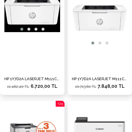
%41İndirim
%27İn
HP 1Y7D2A LASERJET M111CW TEK FONKSİYONLU LASER YAZICI Wİ-Fİ A4
HP 1Y7D2A LASERJET M111CW TEK FONKSİYONLU SİYAH LAZER YAZICI/WIFI
6.720,00 TL
7.848,00 TL
11.462,40 TL
10.713,60 TL
%23
İndirim
%23İndirim