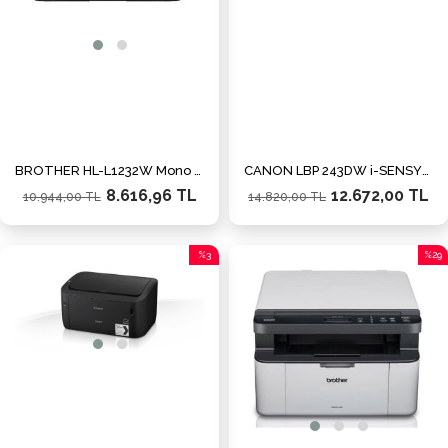
BROTHER HL-L1232W Mono Lazer A4 Mono Usb Yazıcı 2 Tam dolu toner
CANON LBP 243DW i-SENSYS Mono Lazer A4 Mono Usb+Wifi+Eth Dubleks Yazıcı
8.616,96 TL
12.672,00 TL
10.944,00 TL
14.820,00 TL
%3
%29
İndirim
İndiri
%3İndirim
%29İn