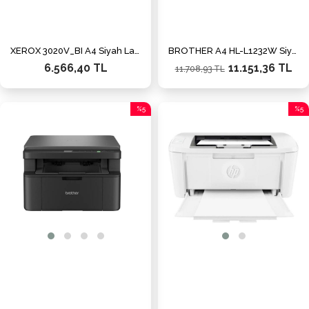
XEROX 3020V_BI A4 Siyah Laser Yazıcı USB 2.0,Kablosuz
BROTHER A4 HL-L1232W Siyah Laser Yazıcı USB 2.0,Kablosuz Demo + 2 Toner
6.566,40 TL
11.151,36 TL
11.708,93 TL
%5
%5
İndirim
İndiri
%5İndirim
%5İnd