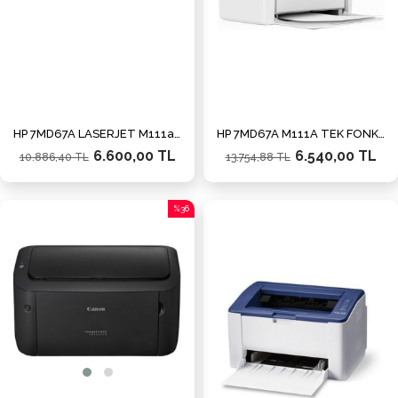
HP 7MD67A LASERJET M111a TEK FONKSİYONLU LASER YAZICI A4
HP 7MD67A M111A TEK FONKSIYONLU SİYAH LAZER YAZICI
6.600,00 TL
6.540,00 TL
10.886,40 TL
13.754,88 TL
%36
İndirim
%36İndirim