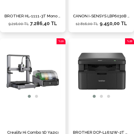
BROTHER HL-1111-3T Mono Lazer A4 Mono Usb Yazıcı 3 Tam dolu toner
CANON I-SENSYS LBP6030B LAZER YAZICI SIYAH
7.286,40 TL
9.450,00 TL
9.216,00 TL
12.816,00 TL
%20
%28
İndirim
İndiri
%20İndirim
%28İn
Creality Hi Combo 3D Yazıcı
BROTHER DCP-L1632W-2T MONO LAZER YAZ/TAR/FOT/ETH/WIFI (2 TAM DOLU TONER)