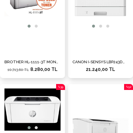
BROTHER HL-1111-3T MONO LAZER YAZICI (3 TAM DOLU TONER)
CANON I-SENSYS LBP243DW MONO LAZER YAZICI ETH/WIFI/DUB
8.280,00 TL
21.240,00 TL
10.713,60 TL
%39
%52
İndirim
İndiri
%39İndirim
%52İn