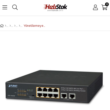
0
Yönetilemeyen Masaüstü Tip Switch (Unmanaged Desktop Switch)<br> 8-Port 10/100TX IEEE 802.3at/af PoE+ Injector (Port başına 30.8 watt) (Port-1 ile Port-8 arası) (PoE Güç Bütçesi maks. 120 Watt)<br> 2-Port 10/100TX