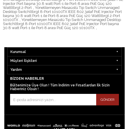
Injector Port başına 30.8 watt Port-1 ile Port-8 arası PoE Güç 120
Wattltbrgt 2-Port
,
Yönetilemeyen Masaüstü Tip Switch Unmanaged
Desktop Switchltbrgt 8-Port 10100TX IEEE 802.3ataf PoE Injector Port
başına 30.8 watt Port-1 ile Port-8 arası PoE Güç 120 Wattltbrgt 2-Port
10100TX
,
Yönetilemeyen Masaüstü Tip Switch Unmanaged Desktop
Switchltbrgt 8-Port 10100TX IEEE 802.3ataf PoE Injector Port başına
30.8 watt Port-1 ile Port-8 arası PoE Güç 120 10100TX
,
Kurumsal
Müşteri İlişkileri
Yardım
BIZDEN HABERLER
Bültenimize Üye Olun ! Tüm İndirim ve Fırsatlardan İlk Sizin
Haberiniz Olsun !
GÖNDER