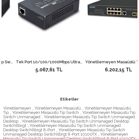
Yönetilemeyen Masaüstü Tip Switch (Unmanaged Desktop Switch)&lt;br&gt; 8-Port 10/100/1000T IEEE 802.3 at/af PoE+ Injector (Port başına 30.8 watt) (PoE Güç Bütçesi maks. 120 Watt)&lt;br&gt; 2-Port 10/100/1000T
Tek Port 10/100/1000Mbps Ultra PoE Splitter (12V/19V/24V)&lt;br&gt; Single-Port 10/100/1000Mbps Ultra PoE Splitter (12V/19V/24V)
5.067,61 TL
6.202,15 TL
Etiketler
Yönetilemeyen
,
Yönetilemeyen Masaüstü
,
Yönetilemeyen Masaüstü
Tip
,
Yönetilemeyen Masaüstü Tip Switch
,
Yönetilemeyen Masaüstü Tip
Switch Unmanaged
,
Yönetilemeyen Masaüstü Tip Switch Unmanaged
Desktop
,
Yönetilemeyen Masaüstü Tip Switch Unmanaged Desktop
Switchltbrgt
,
Yönetilemeyen Masaüstü Tip Switch Unmanaged
Desktop Switchltbrgt 8-Port
,
Yönetilemeyen Masaüstü Tip Switch
Unmanaged Desktop Switchltbrgt 8-Port 10100TX
,
Yönetilemeyen
Masaüstü Tip Switch Unmanaged Desktop Switchltbrgt 8-Port 10100TX