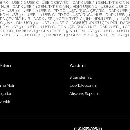
 3.0 - USB 2.0 USB-C - USB-C ÇEVİRİCİ
,
DARK USB 3.1 GEN1 TYPE-C 5 IN 
C HUB
,
DARK USB 3.1 GEN1 TYPE-C 5 IN 1 HDMI USB 3.0 - USB 2.0 USB-C -
HDMI USB 3.0 - USB 2.0 USB-C - PD DÖNÜŞTÜRÜCÜ ÇEVİRİCİ
,
DARK USB 3.
 1 HDMI USB 3.0 - USB 2.0 USB-C - PD DÖNÜŞTÜRÜCÜ HUB
,
DARK USB 3.1
 PD ÇEVİRİCİ HUB
,
DARK USB 3.1 GEN1 TYPE-C 5 IN 1 HDMI USB 3.0 - USB
C 5 IN 1 HDMI USB 3.0 - USB 2.0 USB-C - DÖNÜŞTÜRÜCÜ ÇEVİRİCİ
,
DARK 
 1 HDMI USB 3.0 - USB 2.0 USB-C - DÖNÜŞTÜRÜCÜ HUB
,
DARK USB 3.1 GEN
İCİ HUB
,
DARK USB 3.1 GEN1 TYPE-C 5 IN 1 HDMI USB 3.0 - USB 2.0 USB-
 USB 2.0 USB-C USB-C PD
,
DARK USB 3.1 GEN1 TYPE-C 5 IN 1 HDMI USB 
kileri
Yardım
Siparişleriniz
tma Metni
İade Taleplerim
oşulları
Alışveriş Sepetim
üvenlik