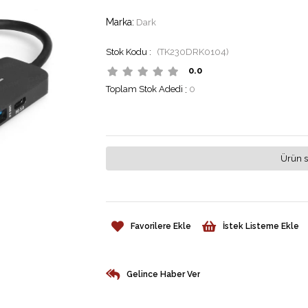
Marka
:
Dark
(TK230DRK0104)
0.0
Toplam Stok Adedi
:
0
Ürün s
Favorilere Ekle
İstek Listeme Ekle
Gelince Haber Ver