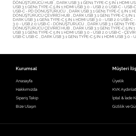
DÖNÜŞTÜRÜCÜ HUB
,
DARK USB 3.1 GEN1 TYPE-C 5 IN 1 HDMI USB
USB 3.1 GEN1 TYPE-C 5 IN 1 HDMI USB 3.0 - USB 2.0 USB-C - USB-
USB-C - PD DÖNÜŞTÜRÜCÜ
,
DARK USB 3.1 GEN1 TYPE-C 5 IN 1 
DÖNÜŞTÜRÜCÜ ÇEVİRİCİ HUB
,
DARK USB 3.1 GEN1 TYPE-C 5 IN
DARK USB 3.1 GEN1 TYPE-C 5 IN 1 HDMI USB 3.0 - USB 2.0 USB-C -
3.0 - USB 2.0 USB-C - DÖNÜŞTÜRÜCÜ
,
DARK USB 3.1 GEN1 TYPE-
DÖNÜŞTÜRÜCÜ ÇEVİRİCİ HUB
,
DARK USB 3.1 GEN1 TYPE-C 5 IN
USB 3.1 GEN1 TYPE-C 5 IN 1 HDMI USB 3.0 - USB 2.0 USB-C - ÇEVİR
USB-C USB-C
,
DARK USB 3.1 GEN1 TYPE-C 5 IN 1 HDMI USB 3.0 -
Kurumsal
Müşteri İliş
Anasayfa
Üyelik
Hakkımızda
KVK Aydınla
Sipariş Takip
İptal & İade K
Bize Ulaşın
Gizlilik ve G