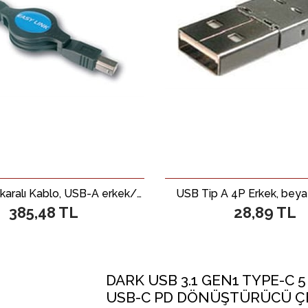
USB 1.1 Makaralı Kablo, USB-A erkek/USB-B erkek, 1.20 metre
USB Tip A 4P Erkek, beyaz
385,48 TL
28,89 TL
DARK USB 3.1 GEN1 TYPE-C 5 I
USB-C PD DÖNÜŞTÜRÜCÜ ÇE