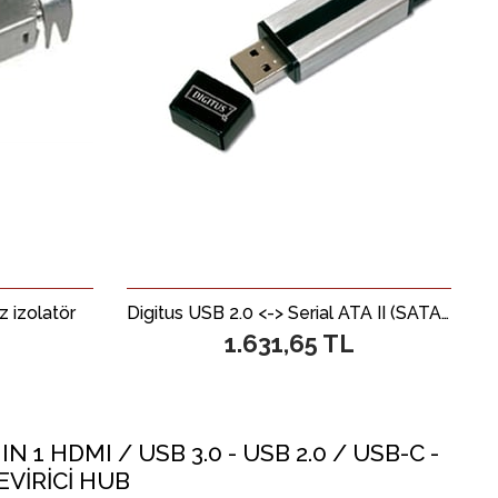
 izolatör
Digitus USB 2.0 <-> Serial ATA II (SATA II) Adaptörü
1.631,65 TL
N 1 HDMI / USB 3.0 - USB 2.0 / USB-C -
VİRİCİ HUB