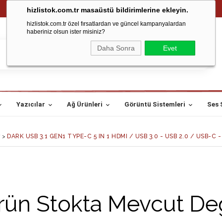
hizlistok.com.tr masaüstü bildirimlerine ekleyin.
hizlistok.com.tr özel fırsatlardan ve güncel kampanyalardan
haberiniz olsun ister misiniz?
Daha Sonra
Evet
Yazıcılar
Ağ Ürünleri
Görüntü Sistemleri
Ses 
>
DARK USB 3.1 GEN1 TYPE-C 5 IN 1 HDMI / USB 3.0 - USB 2.0 / USB-