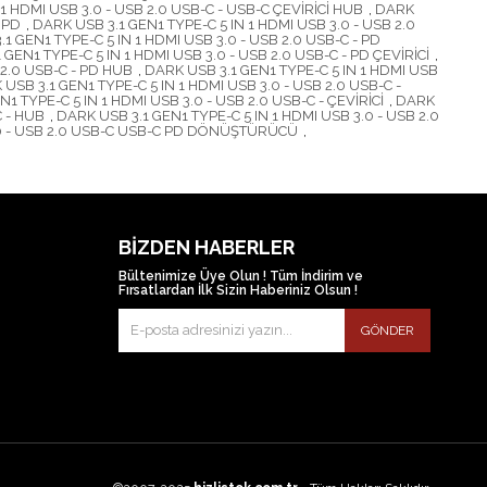
1 HDMI USB 3.0 - USB 2.0 USB-C - USB-C ÇEVİRİCİ HUB
,
DARK
 PD
,
DARK USB 3.1 GEN1 TYPE-C 5 IN 1 HDMI USB 3.0 - USB 2.0
1 GEN1 TYPE-C 5 IN 1 HDMI USB 3.0 - USB 2.0 USB-C - PD
 GEN1 TYPE-C 5 IN 1 HDMI USB 3.0 - USB 2.0 USB-C - PD ÇEVİRİCİ
,
 2.0 USB-C - PD HUB
,
DARK USB 3.1 GEN1 TYPE-C 5 IN 1 HDMI USB
USB 3.1 GEN1 TYPE-C 5 IN 1 HDMI USB 3.0 - USB 2.0 USB-C -
1 TYPE-C 5 IN 1 HDMI USB 3.0 - USB 2.0 USB-C - ÇEVİRİCİ
,
DARK
C - HUB
,
DARK USB 3.1 GEN1 TYPE-C 5 IN 1 HDMI USB 3.0 - USB 2.0
3.0 - USB 2.0 USB-C USB-C PD DÖNÜŞTÜRÜCÜ
,
BIZDEN HABERLER
Bültenimize Üye Olun ! Tüm İndirim ve
Fırsatlardan İlk Sizin Haberiniz Olsun !
GÖNDER