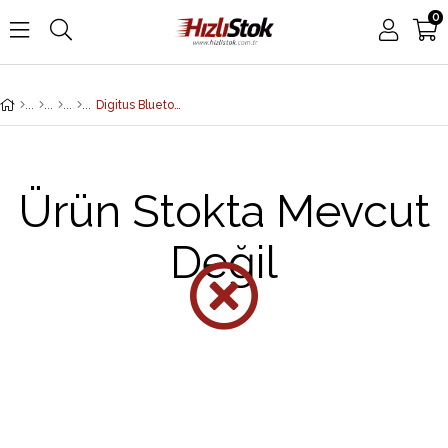
0
Digitus Bluetooth 4.0 Minik USB Adaptör<br> Digitus Bluetooth V4.0 + EDR Tiny USB Adapter, Class 2 CSR chipset