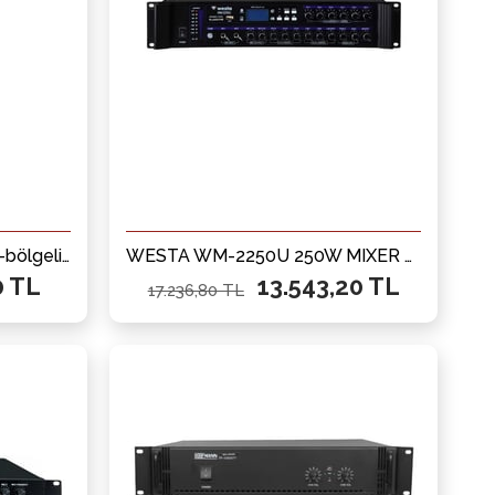
WESTA WM-605U 100W 2-bölgeli Mikser Amfi
WESTA WM-2250U 250W MIXER AMFI
0 TL
13.543,20 TL
17.236,80 TL