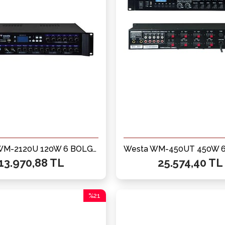
WESTA WM-2120U 120W 6 BÖLGELİ MIXER AMFI
13.970,88 TL
25.574,40 TL
%21
İndirim
%21İndirim