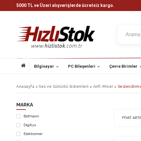
5000 TL ve Üzeri alışverişlerde ücretsiz kargo.
Bilgisayar
PC Bileşenleri
Çevre Birimler
Anasayfa
>
Ses ve Görüntü Sistemleri
>
Anfi-Mixer
>
Seslendirme
MARKA
Bofmann
FIYAT ART
Digitus
Elektromer