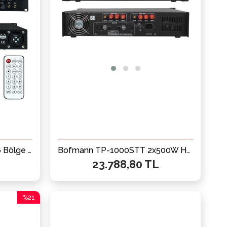
Westa WM-450UT 450W 6 Bölge Kontrollü Profesyonel Mikser Anfi Bluetooth, USB ve Eko Destekli Hat Trafolu Güç Ünitesi
Bofmann TP-1000STT 2x500W Hat Trafolu Stereo Power Amfi - 100V Profesyonel Ses Sistemi
23.788,80 TL
%21
İndirim
%21İndirim