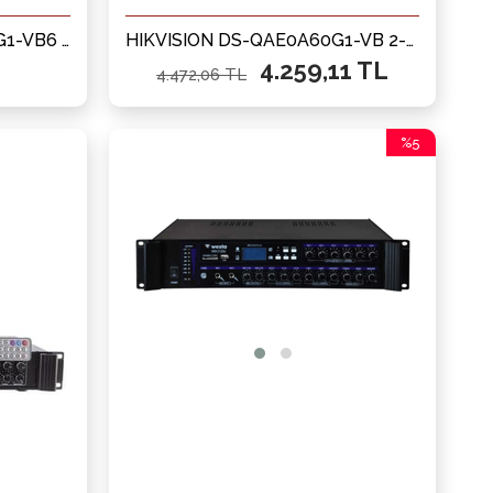
HIKVISION DS-QAE0A240G1-VB6 6-bölgeli Analog 240W Amfi
HIKVISION DS-QAE0A60G1-VB 2-bölgeli ANALOG 60W AMFİ
4.259,11 TL
4.472,06 TL
%5
İndirim
%5İndirim