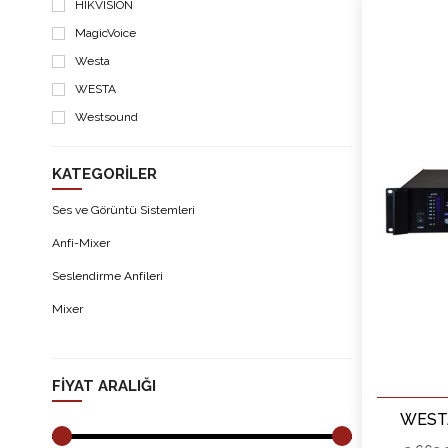
HIKVISION
MagicVoice
Westa
WESTA
Westsound
KATEGORILER
Ses ve Görüntü Sistemleri
Anfi-Mixer
Seslendirme Anfileri
Mixer
FIYAT ARALIĞI
WESTA