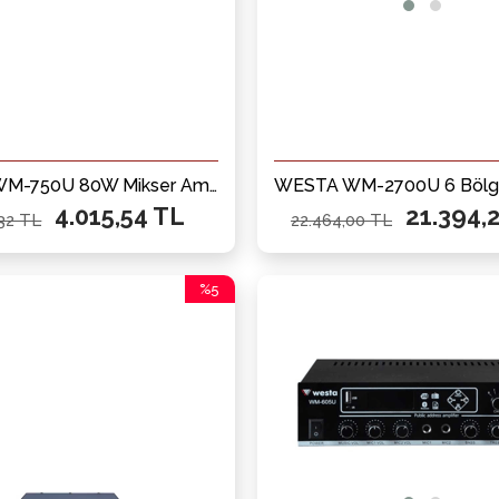
WESTA WM-750U 80W Mikser Amfi
4.015,54 TL
21.394,
,32 TL
22.464,00 TL
%5
İndirim
%5İndirim