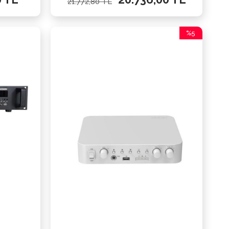
21.772,80 TL
%5
İndirim
%5İndirim