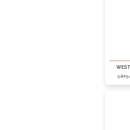
WESTA
5.875