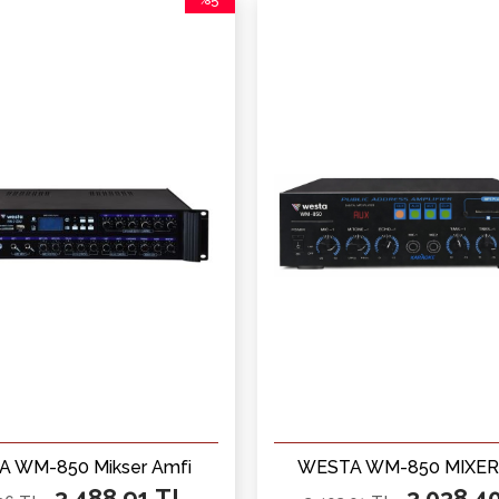
İndirim
%5İndirim
 WM-850 Mikser Amfi
WESTA WM-850 MIXER
3.488,91 TL
3.038,4