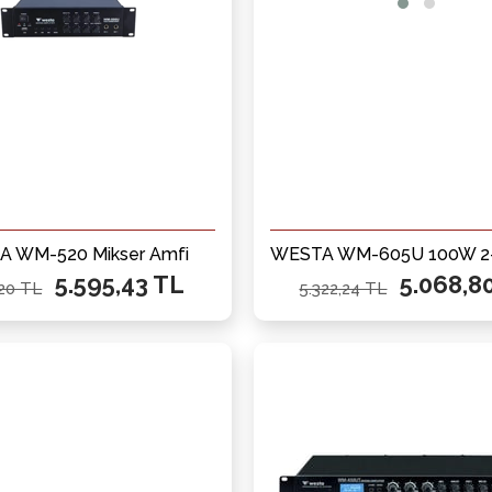
 WM-520 Mikser Amfi
5.595,43 TL
5.068,8
,20 TL
5.322,24 TL