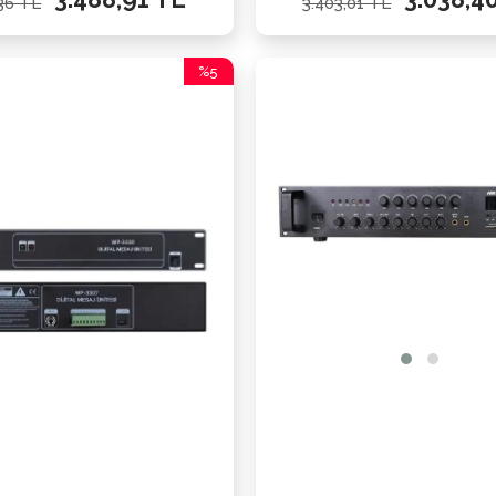
,36 TL
3.403,01 TL
%5
İndirim
%5İndirim