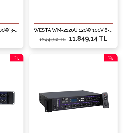
WESTA WM-2080U 100-200W 3-bölgeli Mikser Amfi
WESTA WM-2120U 120W 100V 6-bölgeli Mikser Amfi
11.849,14 TL
12.441,60 TL
%5
%5
İndirim
İndirim
%5İndirim
%5İndirim