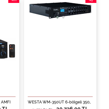
İndirim
İndirim
%11İndirim
%5İndirim
 AMFI
WESTA WM-350UT 6-bölgeli 350W 100V Mikser Amfi
0 TL
20.736,00 TL