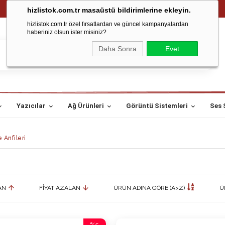
hizlistok.com.tr masaüstü bildirimlerine ekleyin.
hizlistok.com.tr özel fırsatlardan ve güncel kampanyalardan
haberiniz olsun ister misiniz?
Daha Sonra
Evet
Yazıcılar
Ağ Ürünleri
Görüntü Sistemleri
Ses 
 Anfileri
AN
FIYAT AZALAN
ÜRÜN ADINA GÖRE (A>Z)
Ü
%5