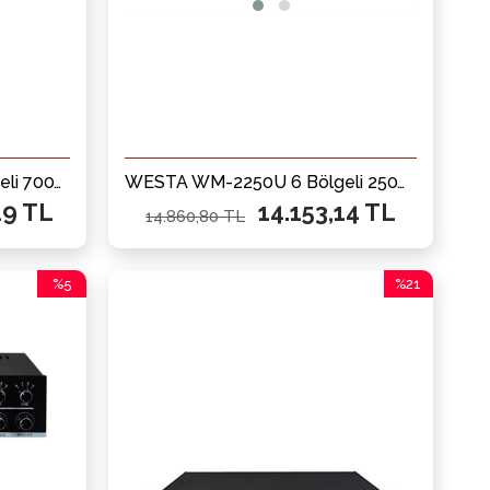
WESTA WM-2700U 6 Bölgeli 700W 100V Mikser Amfi
WESTA WM-2250U 6 Bölgeli 250W 100V Mikser Amfi
29 TL
14.153,14 TL
14.860,80 TL
%5
%21
İndirim
İndirim
%5İndirim
%21İndirim