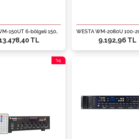
WESTA WM-150UT 6-bölgeli 150W Mikser Amfi 100V
13.478,40 TL
9.192,96 TL
%5
İndirim
%5İndirim