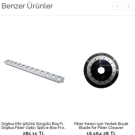
Benzer Ürünler
Digitus DN-96200 Sürgülü Boş Fiber Optik Sonlandırma Kutusu için Önpanel, 12 x SC, Gri Renk
Fiber Kesici için Yedek Bıçak
Digitus Fiber Optic Splice Box Front Panel, 12 x SC, Grey
Blade for Fiber Cleaver
285,15 TL
16.564,28 TL